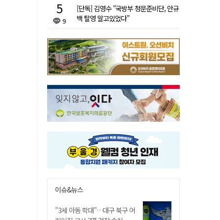
[단독] 김영수 "국방부 청문준비단, 안규
백 탈영 알고있었다"
9
이슈&뉴스
"3세 아동 학대"…대구 북구 어