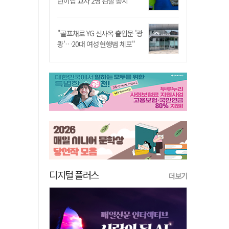
린이집 교사 2명 검찰 송치
"골프채로 YG 신사옥 출입문 '쾅
쾅'…20대 여성 현행범 체포"
디지털 플러스
더보기