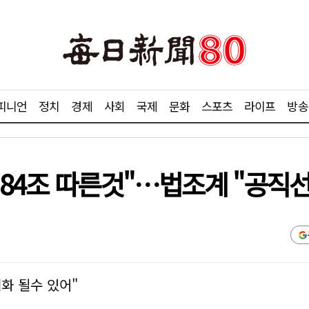
피니언
정치
경제
사회
국제
문화
스포츠
라이프
방송
법 84조 따른것"…법조계 "공직
화 될수 있어"