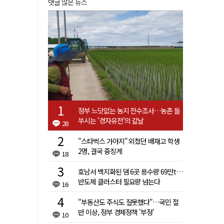
댓글 많은 뉴스
정부 느닷없는 농지 전수조사…농촌 들
쑤시는 '경자유전'의 칼날
28
"스타벅스 가야지" 외쳤던 배재고 학생
2명, 결국 중징계
18
호남서 백지화된 댐 6곳 용수량 69만t…
반도체 클러스터 필요량 넘는다
16
"부동산도 주식도 잘못했다"…국민 절
반 이상, 정부 경제정책 '부정'
10