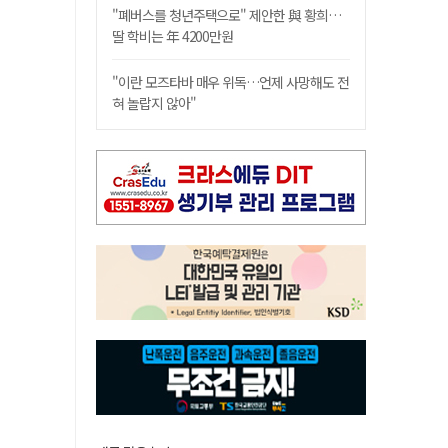
"폐버스를 청년주택으로" 제안한 與 황희…
딸 학비는 年 4200만원
"이란 모즈타바 매우 위독…언제 사망해도 전
혀 놀랍지 않아"