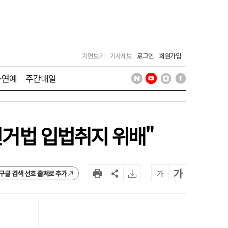
지면보기
기사제보
로그인
회원가입
·연예
주간매일
선거법 입법취지 위배"
가
가
구글 검색 선호 출처로 추가