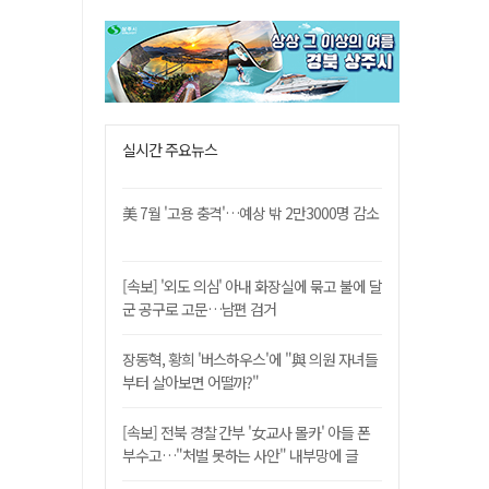
실시간 주요뉴스
美 7월 '고용 충격'…예상 밖 2만3000명 감소
[속보] '외도 의심' 아내 화장실에 묶고 불에 달
군 공구로 고문…남편 검거
장동혁, 황희 '버스하우스'에 "與 의원 자녀들
부터 살아보면 어떨까?"
[속보] 전북 경찰 간부 '女교사 몰카' 아들 폰
부수고…"처벌 못하는 사안" 내부망에 글