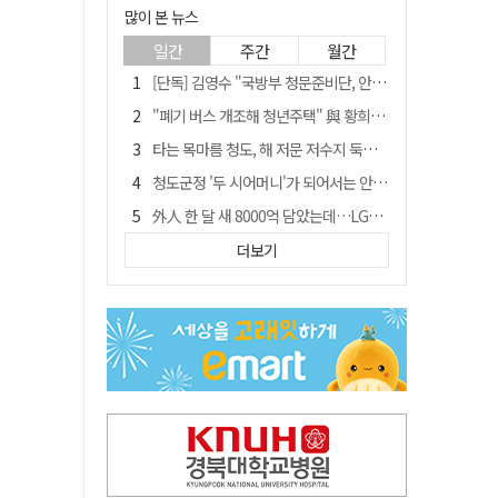
많이 본 뉴스
일간
주간
월간
[단독] 김영수 "국방부 청문준비단, 안규백 탈영 알고있었다"
"폐기 버스 개조해 청년주택" 與 황희…'딸 학비는 年 4200만원'
타는 목마름 청도, 해 저문 저수지 둑에 군수가 서 있었다
청도군정 '두 시어머니'가 되어서는 안된다
外人 한 달 새 8000억 담았는데…LG이노텍 목표주가는 왜 엇갈릴까
임시휴업 들어갔던 홈플러스 영주점, 7일 영업 재개…지하 1층만 운영
더보기
신세계사이먼, 대구 아울렛 토지매매 계약 체결… 사업 본궤도
SK하이닉스, 주당 375원 분기 배당 공시…"3분기 중 주주환원 방안 확정"
이의준 전 경북도 새마을봉사과장, 제28대 울릉군 부군수 취임
"상법개정해도 주주가 '봉'"…하이닉스 솔리다임 상장설에 술렁[개미와글와글]