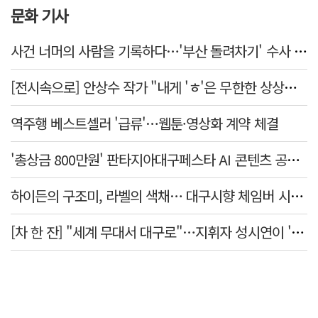
문화 기사
사건 너머의 사람을 기록하다…'부산 돌려차기' 수사 검사의 15년
[전시속으로] 안상수 작가 "내게 'ㅎ'은 무한한 상상을 일으키는 촉매"
역주행 베스트셀러 '급류'…웹툰·영상화 계약 체결
'총상금 800만원' 판타지아대구페스타 AI 콘텐츠 공모전 개최
하이든의 구조미, 라벨의 색채… 대구시향 체임버 시리즈 '주제와 색채'
[차 한 잔] "세계 무대서 대구로"…지휘자 성시연이 '유스 오케스트라'와 만든 무대