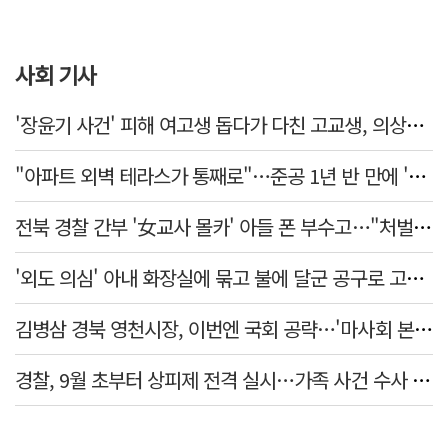
사회 기사
'장윤기 사건' 피해 여고생 돕다가 다친 고교생, 의상자 인정
"아파트 외벽 테라스가 통째로"…준공 1년 반 만에 '아찔 사고'
전북 경찰 간부 '女교사 몰카' 아들 폰 부수고…"처벌 못하는 사안" 내부망에 글
'외도 의심' 아내 화장실에 묶고 불에 달군 공구로 고문…남편 검거
김병삼 경북 영천시장, 이번엔 국회 공략…'마사회 본사 이전·광역교통망 확충' 요청
경찰, 9월 초부터 상피제 전격 실시…가족 사건 수사 못해