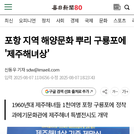
최신
오피니언
정치
사회
경제
국제
문화
스포츠
포항 지역 해양문화 뿌리 구룡포에
'제주해녀상'
신동우 기자
sdw@imaeil.com
입력 2025-08-07 11:06:56 수정 2025-08-07 18:23:43
구글 검색 선호 출처로 추가
1960년대 제주해녀들 1천여명 포항 구룡포에 정착
과메기문화관에 제주해녀 특별전시도 개막