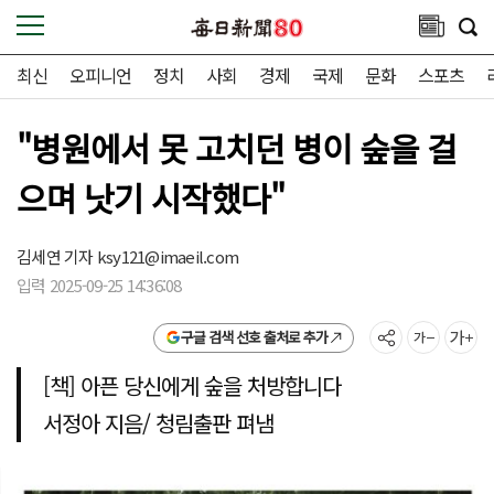
최신
오피니언
정치
사회
경제
국제
문화
스포츠
"병원에서 못 고치던 병이 숲을 걸
으며 낫기 시작했다"
김세연 기자
ksy121@imaeil.com
입력 2025-09-25 14:36:08
구글 검색 선호 출처로 추가
[책] 아픈 당신에게 숲을 처방합니다
서정아 지음/ 청림출판 펴냄