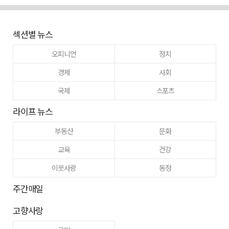
섹션별 뉴스
오피니언
정치
경제
사회
국제
스포츠
라이프 뉴스
부동산
문화
교육
건강
이웃사랑
동정
주간매일
고향사랑