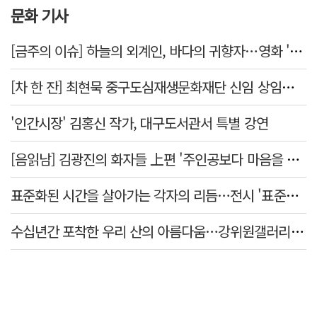
문화 기사
[금주의 이슈] 하늘의 외계인, 바다의 귀향자…영화 '호프'와 '오디세이'
[차 한 잔] 최현묵 중구도심재생문화재단 신임 상임이사 "서문시장·경상감영 등 지역 자원 활용…문화의 일상화"
'인간시장' 김홍신 작가, 대구도서관서 특별 강연
[음읽남] 김광진의 화자들 上편 '주인공보다 마음을 쓴 사람'
표준화된 시간을 살아가는 각자의 리듬…전시 '표준시차'
수십년간 포착한 우리 산의 아름다움…강위원갤러리 '팔공·지리展' 개최