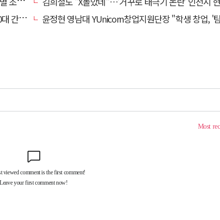
 움직임
김희철도 "X돌았네"…'거꾸로 태극기 논란' 인천시 현수막, 이틀 만에 
집행유예
윤정현 영남대 YUnicorn창업지원단장 "학생 창업, '팀 빌딩'이 제일 