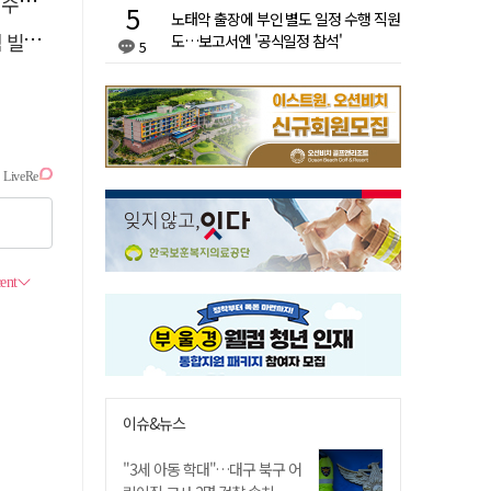
철거
노태악 출장에 부인 별도 일정 수행 직원
중요"
도…보고서엔 '공식일정 참석'
5
이슈&뉴스
"3세 아동 학대"…대구 북구 어