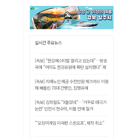
실시간 주요뉴스
[속보] "한강페스티벌 열리고 있는데"…방송
국에 "여의도 한강공원에 폭탄 설치했다" 제
보
[속보] 치매노인 예금 수천만원 체크카드 이용
해 빼돌린 70대 간병인, 집행유예
[속보] 김희철도 "X돌았네"…'거꾸로 태극기
논란' 인천시 현수막, 이틀 만에 철거
"'오징어게임 미국판 스핀오프', 제작 취소"