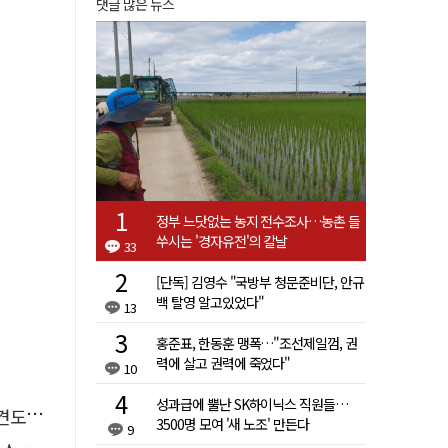
댓글 많은 뉴스
정부 느닷없는 농지 전수조사…농촌 들
쑤시는 '경자유전'의 칼날
33
[단독] 김영수 "국방부 청문준비단, 안규
백 탈영 알고있었다"
13
홍준표, 한동훈 맹폭…"조선제일껌, 권
력에 살고 권력에 죽었다"
10
성과급에 뿔난 SK하이닉스 직원들…
 죽여
3500명 모여 '새 노조' 만든다
9