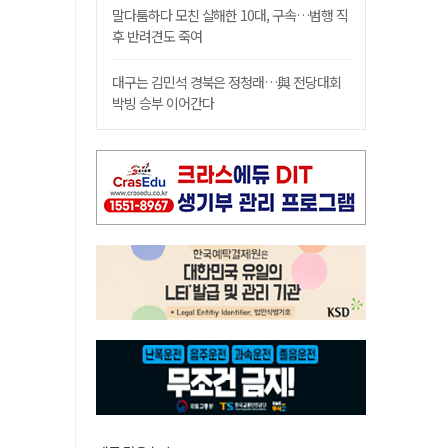
말다툼하다 모친 살해한 10대, 구속…범행 직
후 반려견도 죽여
대구는 김민석 경북은 정청래…與 전당대회
박빙 승부 이어간다