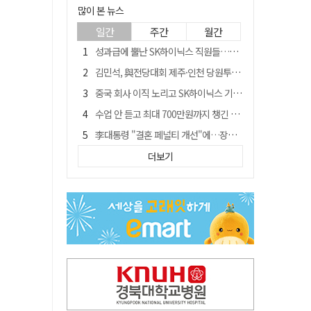
많이 본 뉴스
일간
주간
월간
성과급에 뿔난 SK하이닉스 직원들…3500명 모여 '새 노조' 만든다
김민석, 與전당대회 제주·인천 당원투표서 승리…누적 득표는 '초박빙'
중국 회사 이직 노리고 SK하이닉스 기밀 빼돌려…결국 실형
수업 안 듣고 최대 700만원까지 챙긴 포항 A대학 '유령 선수' 등 무더기 송치
李대통령 "결혼 페널티 개선"에…장동혁 "그 페널티 만든 게 이 정권"
경북 칠곡시니어클럽 커피앤솝 사업단…자개소품 만들기 문화체험 운영
더보기
트럼프 만난 손현보 목사…"현재 자유대한민국 여러 면에서 어려움"
신축 줄고 리모델링 뜨자…건설업계, 로봇·모듈러로 방향 튼다
"아버지 외출한 사이"…흉기로 40대母 살해한 고교 자퇴생, 구속 기로에
황희가 띄운 '버스 하우스'…민주당 "실현 거의 불가능, 해프닝으로 봐달라"