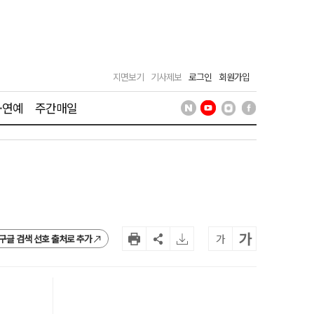
지면보기
기사제보
로그인
회원가입
·연예
주간매일
가
가
구글 검색 선호 출처로 추가