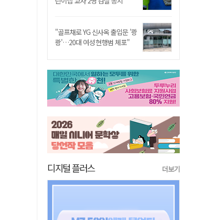
린이집 교사 2명 검찰 송치
"골프채로 YG 신사옥 출입문 '쾅
쾅'…20대 여성 현행범 체포"
디지털 플러스
더보기