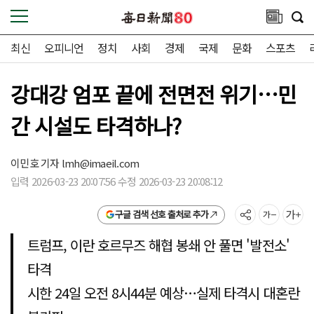
최신
오피니언
정치
사회
경제
국제
문화
스포츠
강대강 엄포 끝에 전면전 위기…민
간 시설도 타격하나?
이민호 기자
lmh@imaeil.com
입력 2026-03-23 20:07:56 수정 2026-03-23 20:08:12
구글 검색 선호 출처로 추가
트럼프, 이란 호르무즈 해협 봉쇄 안 풀면 '발전소'
타격
시한 24일 오전 8시44분 예상…실제 타격시 대혼란