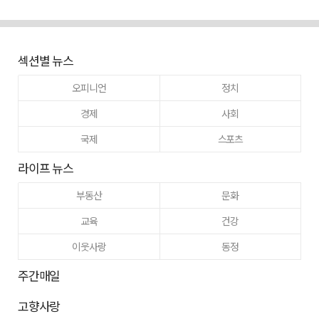
섹션별 뉴스
오피니언
정치
경제
사회
국제
스포츠
라이프 뉴스
부동산
문화
교육
건강
이웃사랑
동정
주간매일
고향사랑