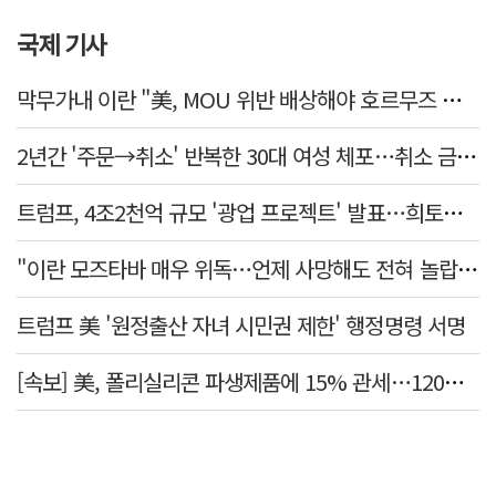
국제 기사
막무가내 이란 "美, MOU 위반 배상해야 호르무즈 재개방"
2년간 '주문→취소' 반복한 30대 여성 체포…취소 금액만 400억 원
트럼프, 4조2천억 규모 '광업 프로젝트' 발표…희토류 탈중국 속도
"이란 모즈타바 매우 위독…언제 사망해도 전혀 놀랍지 않아"
트럼프 美 '원정출산 자녀 시민권 제한' 행정명령 서명
[속보] 美, 폴리실리콘 파생제품에 15% 관세…120일 뒤 발효