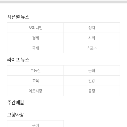
섹션별 뉴스
오피니언
정치
경제
사회
국제
스포츠
라이프 뉴스
부동산
문화
교육
건강
이웃사랑
동정
주간매일
고향사랑
구미