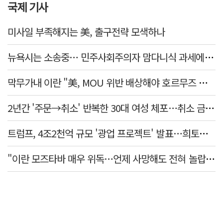
국제 기사
미사일 부족해지는 美, 출구전략 모색하나
뉴욕시는 소송중… 민주사회주의자 맘다니식 과세에 저항 잇따라
막무가내 이란 "美, MOU 위반 배상해야 호르무즈 재개방"
2년간 '주문→취소' 반복한 30대 여성 체포…취소 금액만 400억 원
트럼프, 4조2천억 규모 '광업 프로젝트' 발표…희토류 탈중국 속도
"이란 모즈타바 매우 위독…언제 사망해도 전혀 놀랍지 않아"