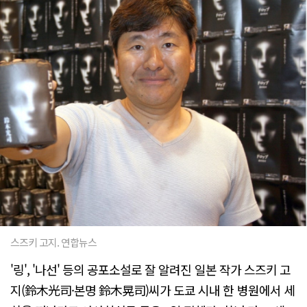
스즈키 고지. 연합뉴스
'링', '나선' 등의 공포소설로 잘 알려진 일본 작가 스즈키 고
지(鈴木光司·본명 鈴木晃司)씨가 도쿄 시내 한 병원에서 세