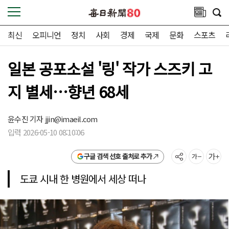
최신
오피니언
정치
사회
경제
국제
문화
스포츠
일본 공포소설 '링' 작가 스즈키 고
지 별세…향년 68세
윤수진 기자
jjin@imaeil.com
입력 2026-05-10 08:10:06
구글 검색 선호 출처로 추가
도쿄 시내 한 병원에서 세상 떠나