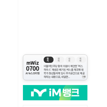
정
경
사
국
치
제
회
제
mWiz
0700
더불어민주당 황희 의원이 제안한 '버스
하우스' 개념은 폐기된 버스를 개조해 대
AI 뉴스브리핑
학가 청년들에게 임시 주거공간으로 제공
→
하자는 내용으로, 네덜란...