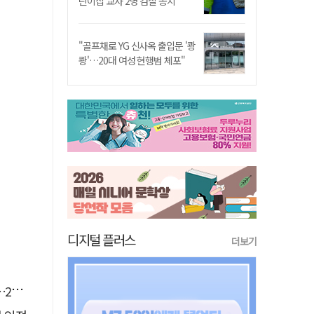
린이집 교사 2명 검찰 송치
"골프채로 YG 신사옥 출입문 '쾅
쾅'…20대 여성 현행범 체포"
디지털 플러스
더보기
유예