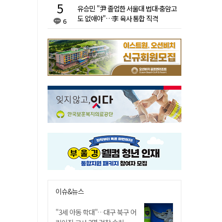
유승민 "尹 졸업한 서울대 법대·충암고
도 없애야"…李 육사 통합 직격
6
이슈&뉴스
"3세 아동 학대"…대구 북구 어