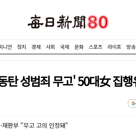
피니언
정치
경제
사회
국제
문화
스포츠
라이프
방송
동탄 성범죄 무고' 50대女 집
재판부 "무고 고의 인정돼"