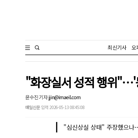
최신기사
오
"화장실서 성적 행위"…'
윤수진 기자
jjin@imaeil.com
매일신문
입력 2026-05-13 08:45:08
"심신상실 상태" 주장했으나…