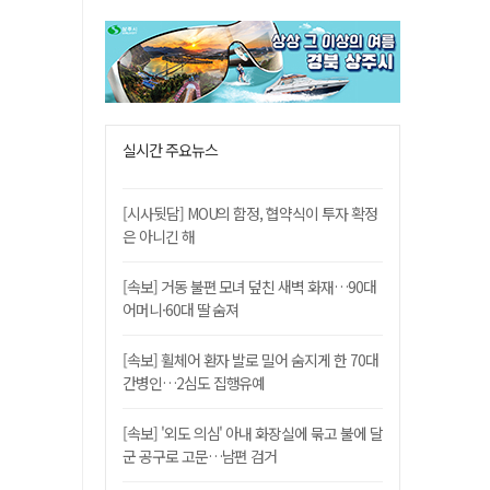
실시간 주요뉴스
[시사뒷담] MOU의 함정, 협약식이 투자 확정
은 아니긴 해
[속보] 거동 불편 모녀 덮친 새벽 화재…90대
어머니·60대 딸 숨져
[속보] 휠체어 환자 발로 밀어 숨지게 한 70대
간병인…2심도 집행유예
[속보] '외도 의심' 아내 화장실에 묶고 불에 달
군 공구로 고문…남편 검거