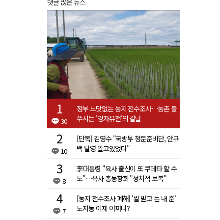
댓글 많은 뉴스
정부 느닷없는 농지 전수조사…농촌 들
쑤시는 '경자유전'의 칼날
30
[단독] 김영수 "국방부 청문준비단, 안규
백 탈영 알고있었다"
10
李대통령 "육사 출신이 또 쿠데타 할 수
도"…육사 총동창회 "정치적 보복"
8
[농지 전수조사 폐해] '쌀 받고 논 내 준'
도지농 이제 어쩌나?
7