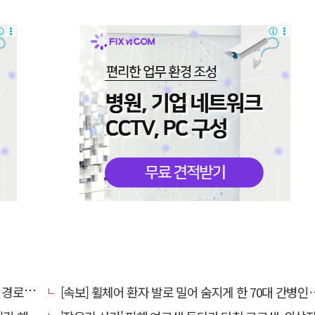
대 구속
[속보] 휠체어 환자 발로 밀어 숨지게 한 70대 간병인…2심도 집행