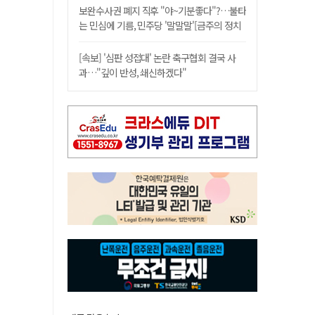
보완수사권 폐지 직후 "야~기분좋다"?…불타
는 민심에 기름, 민주당 '말말말'[금주의 정치
舌전]
[속보] '심판 성접대' 논란 축구협회 결국 사
과…"깊이 반성, 쇄신하겠다"