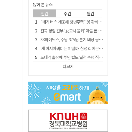
많이 본 뉴스
일간
주간
월간
"폐기 버스 개조해 청년주택" 與 황희…'딸 학비는 年 4200만원'
전북 경찰 간부 '女교사 몰카' 아들 폰 부수고…"처벌 못하는 사안" 내부망에 글
SK하이닉스, 주당 375원 분기 배당 공시…"3분기 중 주주환원 방안 확정"
'새 아시아쿼터는 어떨까' 삼성 라이온즈, 새 얼굴 투수 미야모리 영입
노태악 출장에 부인 별도 일정 수행 직원도…보고서엔 '공식일정 참석'
'외도 의심' 아내 화장실에 묶고 불에 달군 공구로 고문…남편 검거
더보기
박권현 청도군수, '햇빛 연금 사업' 공약 시동걸어
통합 고속철 할인 '반짝 3년'…이후 요금 도로 오른다?
한국 축구, 심판 성접대 경기서 '무패'…당시 올림픽 감독은 홍명보 [영상]
경찰, 9월 초부터 상피제 전격 실시…가족 사건 수사 못해