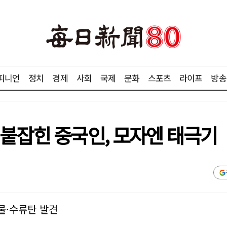
피니언
정치
경제
사회
국제
문화
스포츠
라이프
방송
 붙잡힌 중국인, 모자엔 태극기
물·수류탄 발견