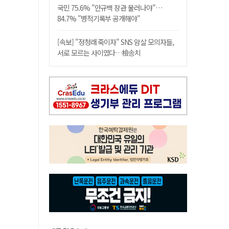
국민 75.6% "안규백 장관 물러나야"…
84.7% "병적기록부 공개해야"
[속보] "정청래 죽이자" SNS 암살 모의자들,
서로 모르는 사이였다…檢송치