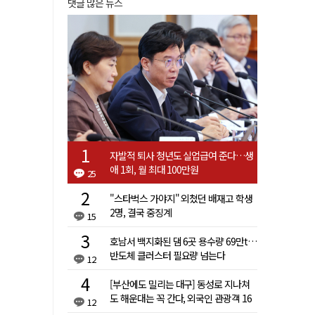
댓글 많은 뉴스
자발적 퇴사 청년도 실업급여 준다…생
애 1회, 월 최대 100만원
25
"스타벅스 가야지" 외쳤던 배재고 학생
2명, 결국 중징계
15
호남서 백지화된 댐 6곳 용수량 69만t…
반도체 클러스터 필요량 넘는다
12
[부산에도 밀리는 대구] 동성로 지나쳐
도 해운대는 꼭 간다, 외국인 관광객 16
12
배 차이