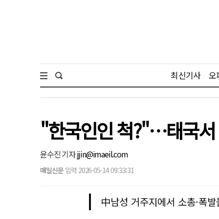
최신기사
오
"한국인인 척?"…태국서
윤수진 기자
jjin@imaeil.com
매일신문
입력 2026-05-14 09:33:31
中남성 거주지에서 소총·폭발