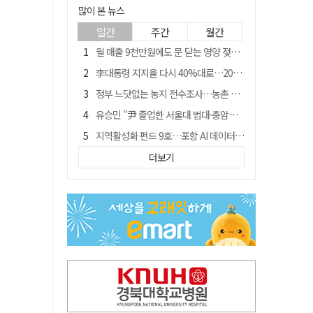
많이 본 뉴스
일간
주간
월간
월 매출 9천만원에도 문 닫는 영양 젖소농장… "일할 사람이 없어"
李대통령 지지율 다시 40%대로…20대는 18.8%p 급락
정부 느닷없는 농지 전수조사…농촌 들쑤시는 '경자유전'의 칼날
유승민 "尹 졸업한 서울대 법대·충암고도 없애야"…李 육사 통합 직격
지역활성화 펀드 9호…포항 AI 데이터센터에 6천억 투입
국민 51.9% "李 대통령 재판 재개 필요하다"
더보기
경북 영천시, 9월부터 11월까지 반값 여행 혜택 제공
[농지 전수조사 폐해] 농지값도 흔들리나…"도지 막히면 헐값 매물 나올 수도"
아쉬운 태클
'솔리다임 IPO 추진설' SK하이닉스, 주가 9% 급락