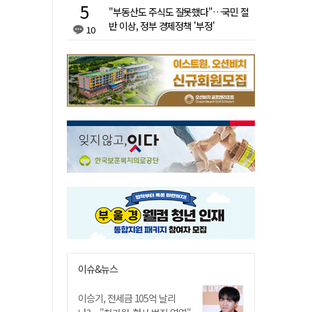
"부동산도 주식도 잘못했다"…국민 절
반 이상, 정부 경제정책 '부정'
10
이슈&뉴스
이승기, 전세금 105억 날리