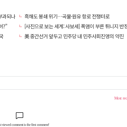
 부과되나
흑해도 봉쇄 위기…곡물·원유 항로 전쟁터로
어?"
[사진으로 보는 세계: 사보세] 폭염이 부른 튀니지 반정부
국
美 중간선거 앞두고 민주당 내 민주사회진영의 약진