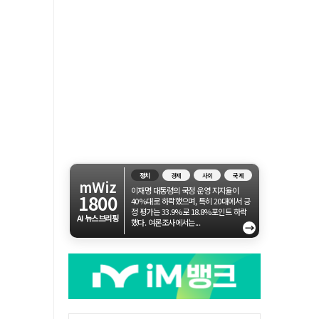
정치
경제
사회
국제
mWiz
이재명 대통령의 국정 운영 지지율이
1800
40%대로 하락했으며, 특히 20대에서 긍
정 평가는 33.9%로 18.8%포인트 하락
AI 뉴스브리핑
했다. 여론조사에서는...
→