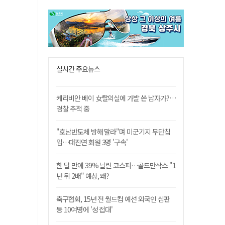
실시간 주요뉴스
케리비안 베이 女탈의실에 가발 쓴 남자가?…
경찰 추적 중
"호남반도체 방해 말라"며 미군기지 무단침
입…대진연 회원 3명 '구속'
한 달 만에 39% 날린 코스피…골드만삭스 "1
년 뒤 2배" 예상, 왜?
축구협회, 15년 전 월드컵 예선 외국인 심판
등 10여명에 '성 접대'