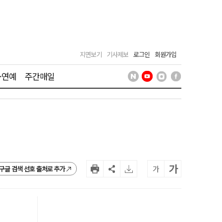
지면보기
기사제보
로그인
회원가입
·연예
주간매일
가
가
구글 검색 선호 출처로 추가