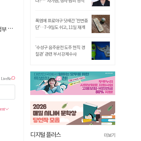
나?…"차가원, 형사 범죄 영역"
폭염에 프로야구 닷새간 '전면중
단'…7~9일도 쉬고, 11일 재개
 시위
'수성구 음주운전 도주 현직 경
찰관' 관련 부서 강제수사
디지털 플러스
더보기