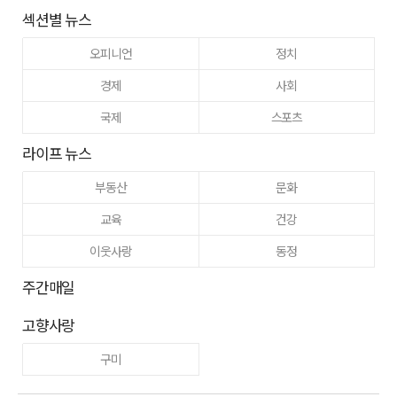
섹션별 뉴스
오피니언
정치
경제
사회
국제
스포츠
라이프 뉴스
부동산
문화
교육
건강
이웃사랑
동정
주간매일
고향사랑
구미