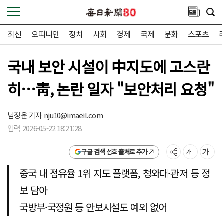
최신
오피니언
정치
사회
경제
국제
문화
스포츠
국내 보안 시설이 中지도에 고스란
히…靑, 논란 일자 "보안처리 요청"
남정운 기자
nju10@imaeil.com
입력 2026-05-22 18:21:28
구글 검색 선호 출처로 추가
중국 내 점유율 1위 지도 플랫폼, 청와대·관저 등 정
보 담아
국방부·국정원 등 안보시설도 예외 없어