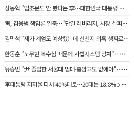
장동혁 "법조문도 안 봤다는 李…대한민국 대통령 맞나, 역대급 망언"
靑, 김용범 책임론 일축…"단일 레버리지, 시장 살피고 대책 챙길 때"
김민석 "제가 계엄도 예상했는데 신천지 의혹 생짜로 말했겠나"
한동훈 "노무현 복수심 때문에 사법시스템 망쳐"…민주당 맹공
유승민 "尹 졸업한 서울대 법대·충암고도 없애야"…李 육사 통합 직격
李대통령 지지율 다시 40%대로…20대는 18.8%p 급락