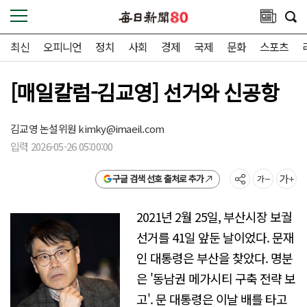
최신
오피니언
정치
사회
경제
국제
문화
스포츠
[매일칼럼-김교영] 선거와 신공항
김교영 논설위원
kimky@imaeil.com
입력 2026-05-26 05:00:00
구글 검색 선호 출처로 추가
2021년 2월 25일, 부산시장 보궐
선거를 41일 앞둔 날이었다. 문재
인 대통령은 부산을 찾았다. 명분
은 '동남권 메가시티 구축 전략 보
고'. 문 대통령은 이날 배를 타고