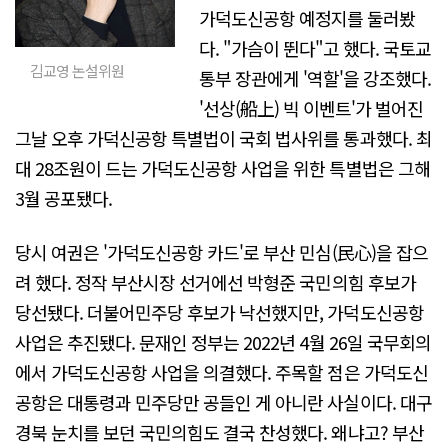
가덕도신공항 예정지를 둘러봤
다. "가슴이 뛴다"고 했다. 국토교
김교영 논설위원
통부 장관에게 '역할'을 강조했다.
'선상(船上) 빅 이벤트'가 벌어진
그날 오후 가덕신공항 특별법이 국회 법사위를 통과했다. 최
대 28조원이 드는 가덕도신공항 사업을 위한 특별법은 그해
3월 공포됐다.
당시 여권은 '가덕도신공항 카드'로 부산 민심(民心)을 잡으
려 했다. 정작 부산시장 선거에선 박형준 국민의힘 후보가
당선됐다. 더불어민주당 후보가 낙선했지만, 가덕도신공항
사업은 추진됐다. 문재인 정부는 2022년 4월 26일 국무회의
에서 가덕도신공항 사업을 의결했다. 주목할 점은 가덕도신
공항은 대통령과 민주당만 공들인 게 아니란 사실이다. 대구
경북 눈치를 보던 국민의힘도 결국 찬성했다. 왜냐고? 부산