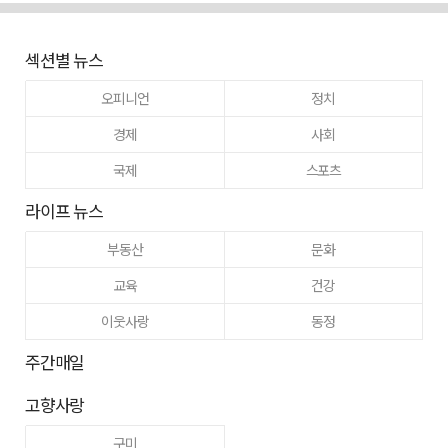
섹션별 뉴스
오피니언
정치
경제
사회
국제
스포츠
라이프 뉴스
부동산
문화
교육
건강
이웃사랑
동정
주간매일
고향사랑
구미