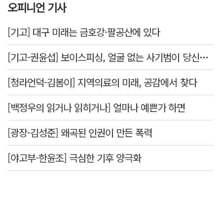
오피니언 기사
[기고] 대구 미래는 금호강·팔공산에 있다
[기고-권윤섭] 보이스피싱, 얼굴 없는 사기범이 당신을 노린다
[청라언덕-김봄이] 지역의료의 미래, 공감에서 찾다
[백정우의 읽거나 읽히거나] 얼마나 예쁜가 하면
[광장-김성준] 왜곡된 인권이 만든 폭력
[야고부-한윤조] 극심한 기후 양극화