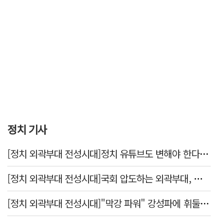
정치 기사
[정치 외곽부대 전성시대]정치 유튜브도 변해야 한다 "화합과 존중"
[정치 외곽부대 전성시대]국회 압도하는 외곽부대, 목소리 왜 커지나?
[정치 외곽부대 전성시대]"막강 파워" 강성파에 휘둘리는 여야 …"이슈 메이킹" 커지는 변방의 북소리