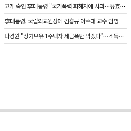
고개 숙인 李대통령 "국가폭력 피해자에 사과…유효기간 없는 책임"
李대통령, 국립외교원장에 김흥규 아주대 교수 임명
나경원 "장기보유 1주택자 세금폭탄 막겠다"…소득세법 개정안 발의