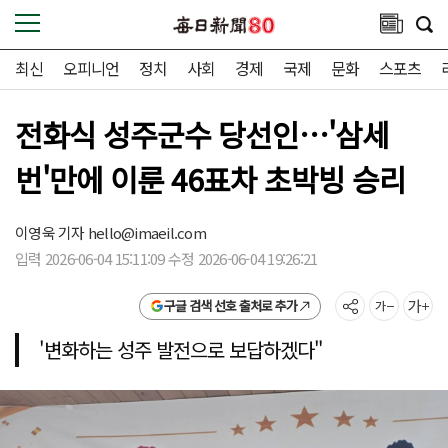
최신
오피니언
정치
사회
경제
국제
문화
스포츠
전화식 성주군수 당선인…'삼세
번'만에 이룬 46표차 초박빙 승리
이영욱 기자
hello@imaeil.com
입력 2026-06-04 15:11:09 수정 2026-06-04 19:26:21
구글 검색 선호 출처로 추가
'변화하는 성주 발전으로 보답하겠다"