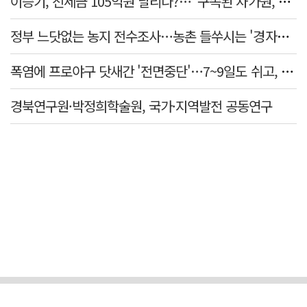
이승기, 전세금 105억원 날리나?…"구속된 차가원, 형사 범죄 영역"
정부 느닷없는 농지 전수조사…농촌 들쑤시는 '경자유전'의 칼날
폭염에 프로야구 닷새간 '전면중단'…7~9일도 쉬고, 11일 재개
경북연구원·박정희학술원, 국가·지역발전 공동연구