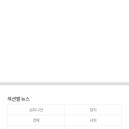
섹션별 뉴스
오피니언
정치
경제
사회