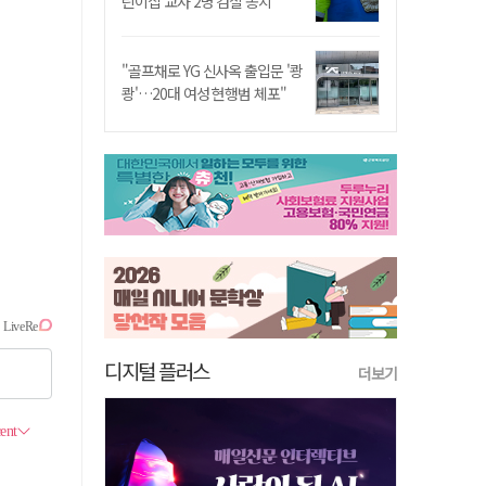
린이집 교사 2명 검찰 송치
"골프채로 YG 신사옥 출입문 '쾅
쾅'…20대 여성 현행범 체포"
디지털 플러스
더보기