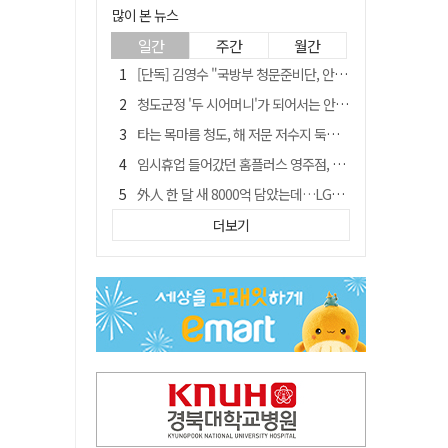
많이 본 뉴스
일간
주간
월간
[단독] 김영수 "국방부 청문준비단, 안규백 탈영 알고있었다"
청도군정 '두 시어머니'가 되어서는 안된다
타는 목마름 청도, 해 저문 저수지 둑에 군수가 서 있었다
임시휴업 들어갔던 홈플러스 영주점, 7일 영업 재개…지하 1층만 운영
外人 한 달 새 8000억 담았는데…LG이노텍 목표주가는 왜 엇갈릴까
신세계사이먼, 대구 아울렛 토지매매 계약 체결… 사업 본궤도
더보기
SK하이닉스, 주당 375원 분기 배당 공시…"3분기 중 주주환원 방안 확정"
"상법개정해도 주주가 '봉'"…하이닉스 솔리다임 상장설에 술렁[개미와글와글]
이의준 전 경북도 새마을봉사과장, 제28대 울릉군 부군수 취임
정청래, 靑 겨냥... "신천지·레버리지·호남 반도체 겁박 사과하라"