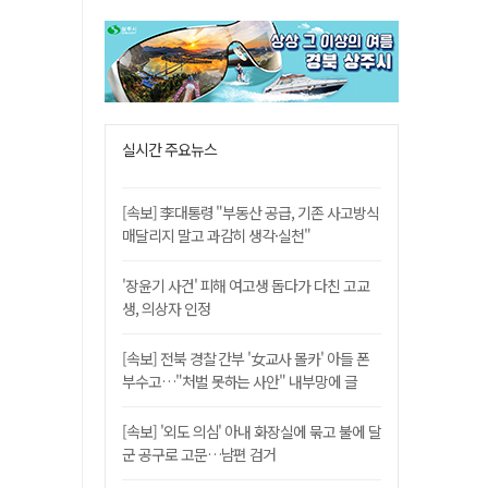
실시간 주요뉴스
[속보] 李대통령 "부동산 공급, 기존 사고방식
매달리지 말고 과감히 생각·실천"
'장윤기 사건' 피해 여고생 돕다가 다친 고교
생, 의상자 인정
[속보] 전북 경찰 간부 '女교사 몰카' 아들 폰
부수고…"처벌 못하는 사안" 내부망에 글
[속보] '외도 의심' 아내 화장실에 묶고 불에 달
군 공구로 고문…남편 검거