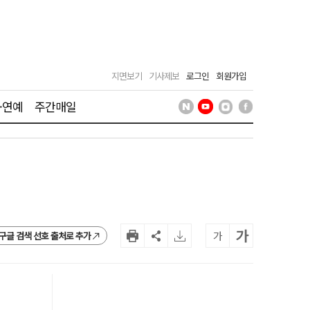
지면보기
기사제보
로그인
회원가입
·연예
주간매일
가
가
구글 검색 선호 출처로 추가