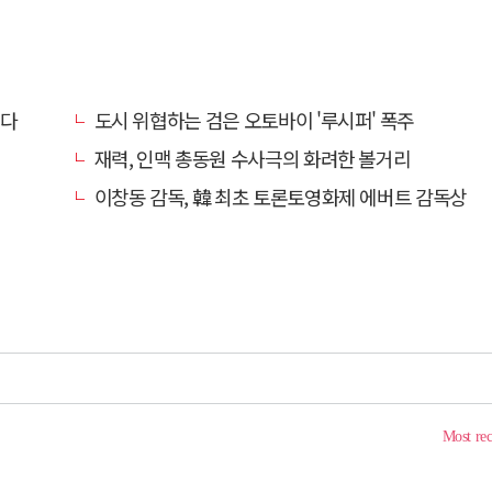
묻다
도시 위협하는 검은 오토바이 '루시퍼' 폭주
재력, 인맥 총동원 수사극의 화려한 볼거리
이창동 감독, 韓 최초 토론토영화제 에버트 감독상