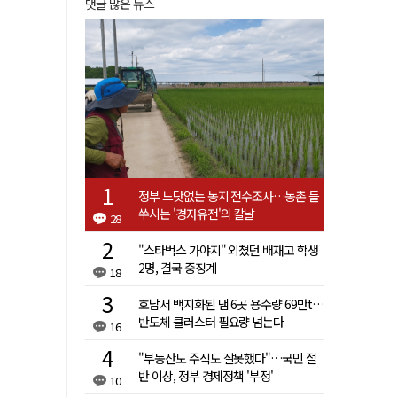
댓글 많은 뉴스
정부 느닷없는 농지 전수조사…농촌 들
쑤시는 '경자유전'의 칼날
28
"스타벅스 가야지" 외쳤던 배재고 학생
2명, 결국 중징계
18
호남서 백지화된 댐 6곳 용수량 69만t…
반도체 클러스터 필요량 넘는다
16
"부동산도 주식도 잘못했다"…국민 절
반 이상, 정부 경제정책 '부정'
10