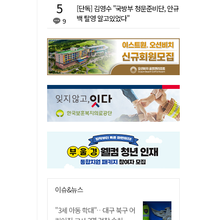
[단독] 김영수 "국방부 청문준비단, 안규
백 탈영 알고있었다"
9
이슈&뉴스
"3세 아동 학대"…대구 북구 어