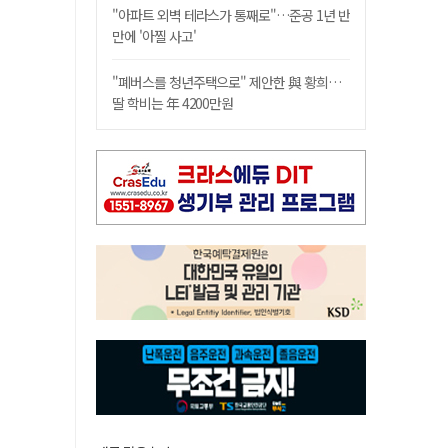
"아파트 외벽 테라스가 통째로"…준공 1년 반
만에 '아찔 사고'
"폐버스를 청년주택으로" 제안한 與 황희…
딸 학비는 年 4200만원