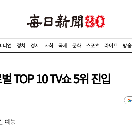
피니언
정치
경제
사회
국제
문화
스포츠
라이프
방송
 TOP 10 TV쇼 5위 진입
린 예능