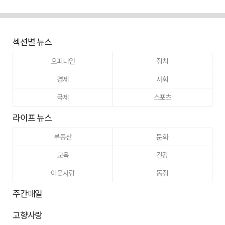
섹션별 뉴스
오피니언
정치
경제
사회
국제
스포츠
라이프 뉴스
부동산
문화
교육
건강
이웃사랑
동정
주간매일
고향사랑