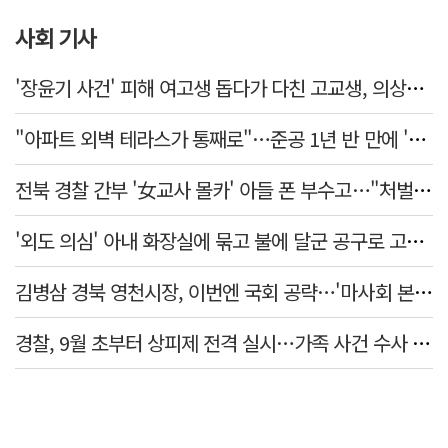
사회 기사
'장윤기 사건' 피해 여고생 돕다가 다친 고교생, 의상자 인정
"아파트 외벽 테라스가 통째로"…준공 1년 반 만에 '아찔 사고'
전북 경찰 간부 '女교사 몰카' 아들 폰 부수고…"처벌 못하는 사안" 내부망에 글
'외도 의심' 아내 화장실에 묶고 불에 달군 공구로 고문…남편 검거
김병삼 경북 영천시장, 이번엔 국회 공략…'마사회 본사 이전·광역교통망 확충' 요청
경찰, 9월 초부터 상피제 전격 실시…가족 사건 수사 못해