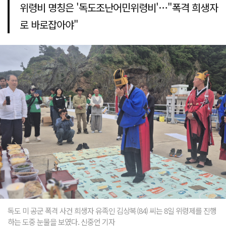
위령비 명칭은 '독도조난어민위령비'…"폭격 희생자
로 바로잡아야"
독도 미 공군 폭격 사건 희생자 유족인 김상복(84) 씨는 8일 위령제를 진행
하는 도중 눈물을 보였다. 신중언 기자