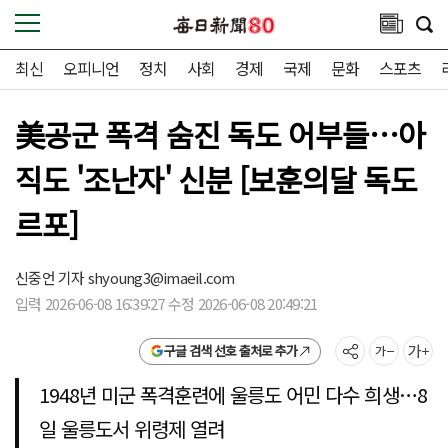
최신
오피니언
정치
사회
경제
국제
문화
스포츠
美공군 폭격 숨진 독도 어부들…아
직도 '조난자' 신분 [보훈의달 독도
르포]
신중언 기자
shyoung3@imaeil.com
입력 2026-06-08 16:39:27 수정 2026-06-08 20:49:21
구글 검색 선호 출처로 추가
1948년 미군 폭격훈련에 울릉도 어민 다수 희생…8
일 울릉도서 위령제 열려