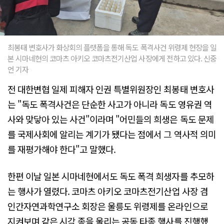
최봉태 변호사가 화상회의 플랫폼을 통해 독도 폭격사건 위령제 현장을 일
본 시마네현의 코마츠 아키오 코마츠전기산업 사장에게 전하고 있다. 신중
언 기자
전 대한변협 일제 피해자 인권 특별위원장인 최봉태 변호사
는 "독도 폭격사건은 단순한 사고가 아니라 독도 영유권 역
사와 맞닿아 있는 사건"이라며 "어민들의 희생은 독도 문제
를 국제사회에 알리는 계기가 됐다는 점에서 그 역사적 의미
를 재평가해야 한다"고 말했다.
한편 이날 일본 시마네현에서도 독도 폭격 희생자를 추모하
는 행사가 열렸다. 코마츠 아키오 코마츠전기산업 사장 겸
인간자연과학연구소 회장은 울릉도 위령제를 온라인으로
지켜보며 같은 시각 종을 울리는 공동 타종 행사를 진행했