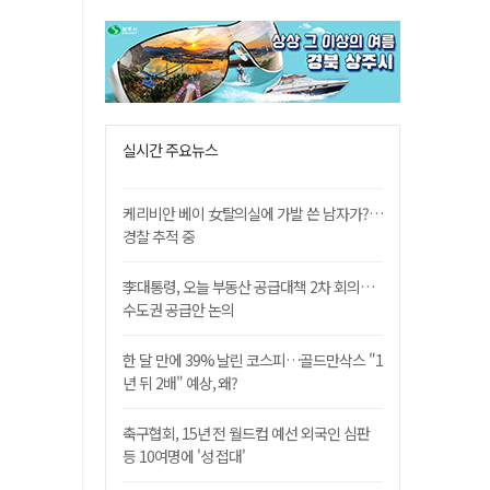
실시간 주요뉴스
케리비안 베이 女탈의실에 가발 쓴 남자가?…
경찰 추적 중
李대통령, 오늘 부동산 공급대책 2차 회의…
수도권 공급안 논의
한 달 만에 39% 날린 코스피…골드만삭스 "1
년 뒤 2배" 예상, 왜?
축구협회, 15년 전 월드컵 예선 외국인 심판
등 10여명에 '성 접대'