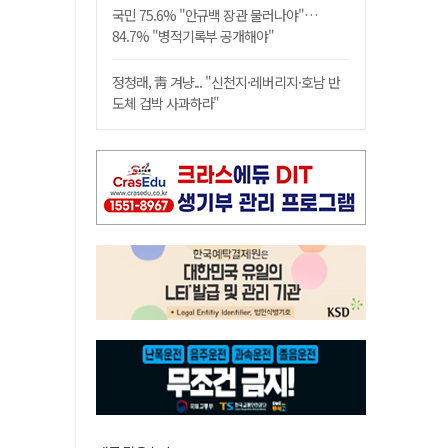
국민 75.6% "안규백 장관 물러나야"…
84.7% "병적기록부 공개해야"
정청래, 靑 겨냥... "신천지·레버리지·호남 반
도체 겁박 사과하라"