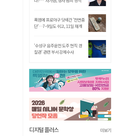
나?…"차가원, 형사 범죄 영역"
폭염에 프로야구 닷새간 '전면중
단'…7~9일도 쉬고, 11일 재개
'수성구 음주운전 도주 현직 경
찰관' 관련 부서 강제수사
디지털 플러스
더보기