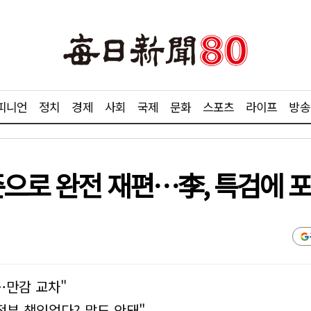
피니언
정치
경제
사회
국제
문화
스포츠
라이프
방송
으로 완전 재편…李, 특검에 포
…만감 교차"
정부 책임없다? 말도 안돼"