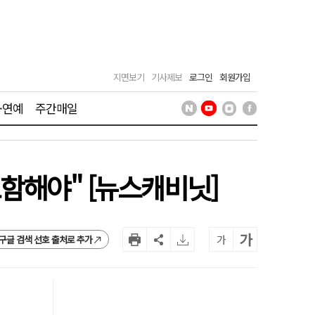
지면보기
기사제보
로그인
회원가입
·연예
주간매일
함해야" [뉴스캐비닛]
가
가
구글 검색 선호 출처로 추가