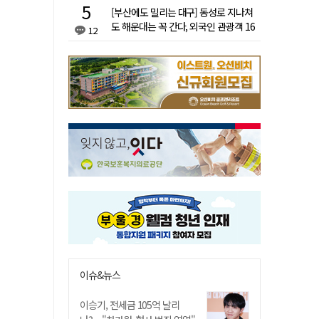
[부산에도 밀리는 대구] 동성로 지나쳐
도 해운대는 꼭 간다, 외국인 관광객 16
12
배 차이
이슈&뉴스
이승기, 전세금 105억 날리