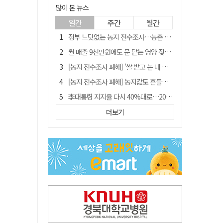
많이 본 뉴스
일간
주간
월간
정부 느닷없는 농지 전수조사…농촌 들쑤시는 '경자유전'의 칼날
월 매출 9천만원에도 문 닫는 영양 젖소농장… "일할 사람이 없어"
[농지 전수조사 폐해] '쌀 받고 논 내 준' 도지농 이제 어쩌나?
[농지 전수조사 폐해] 농지값도 흔들리나…"도지 막히면 헐값 매물 나올 수도"
李대통령 지지율 다시 40%대로…20대는 18.8%p 급락
유승민 "尹 졸업한 서울대 법대·충암고도 없애야"…李 육사 통합 직격
더보기
경북 영천시, 9월부터 11월까지 반값 여행 혜택 제공
지역활성화 펀드 9호…포항 AI 데이터센터에 6천억 투입
국민 51.9% "李 대통령 재판 재개 필요하다"
'솔리다임 IPO 추진설' SK하이닉스, 주가 9% 급락