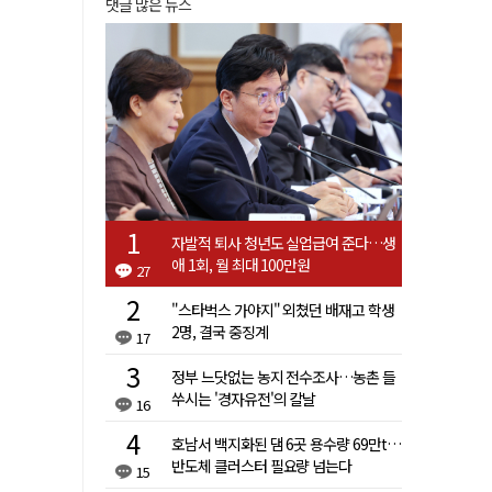
댓글 많은 뉴스
자발적 퇴사 청년도 실업급여 준다…생
애 1회, 월 최대 100만원
27
"스타벅스 가야지" 외쳤던 배재고 학생
2명, 결국 중징계
17
정부 느닷없는 농지 전수조사…농촌 들
쑤시는 '경자유전'의 칼날
16
호남서 백지화된 댐 6곳 용수량 69만t…
반도체 클러스터 필요량 넘는다
15