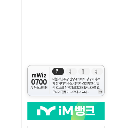
정
경
사
국
치
제
회
제
mWiz
0700
더불어민주당 전당대회에서 정청래 후보
가 청와대의 주요 정책과 경쟁자인 김민
AI 뉴스브리핑
석 후보의 신천지 의혹에 대한 사과를 요
→
구하며 갈등이 고조되고 있다...