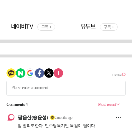
네이버TV
유튜브
구독 +
구독 +