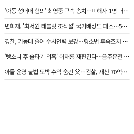
'아동 성매매 혐의' 최영중 구속 송치…피해자 1명 더 있었다
변희재, '최서원 태블릿 조작설' 국가배상도 패소…5천만원 청구 기각
경찰, 기동대 줄여 수사인력 보강…형소법 후속조치 본격화
'뺑소니 후 술타기 의혹' 이재룡 재판간다…음주운전 혐의 제외
아들 운영 불법 도박 수익 숨긴 父…검찰, 재산 70억원 몰수