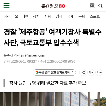
최신
오피니언
정치
사회
경제
국제
문화
스포츠
경찰 '제주항공' 여객기참사 특별수
사단, 국토교통부 압수수색
윤수진 기자
jjin@imaeil.com
입력 2026-06-10 09:22:47 수정 2026-06-10 09:30:30
구글 검색 선호 출처로 추가
참사 원인 규명 위해 필요한 자료 추가 확보