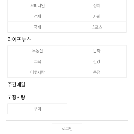
오피니언
정치
경제
사회
국제
스포츠
라이프 뉴스
부동산
문화
교육
건강
이웃사랑
동정
주간매일
고향사랑
구미
로그인