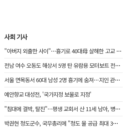
사회 기사
"아버지 외출한 사이"…흉기로 40대母 살해한 고교 자퇴생, 구속 기로에
전남 여수 오동도 해상서 5명 탄 유람용 모터보트 전복…2명 숨져
서울 면목동서 60대 남성 2명 흉기에 숨져…지인 관계로 추정
예안향교 대성전, '국가지정 보물로 지정'
"침대에 결박, 탈진"…평생 교회서 산 11세 남아, 병원 이송 끝 숨져
박권현 청도군수, 국무총리에 "청도 물 공급 최대 3만t 늘려달라"