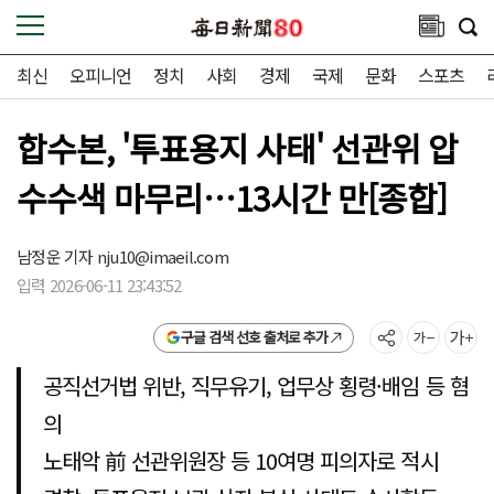
최신
오피니언
정치
사회
경제
국제
문화
스포츠
합수본, '투표용지 사태' 선관위 압
수수색 마무리…13시간 만[종합]
남정운 기자
nju10@imaeil.com
입력 2026-06-11 23:43:52
구글 검색 선호 출처로 추가
공직선거법 위반, 직무유기, 업무상 횡령·배임 등 혐
의
노태악 前 선관위원장 등 10여명 피의자로 적시