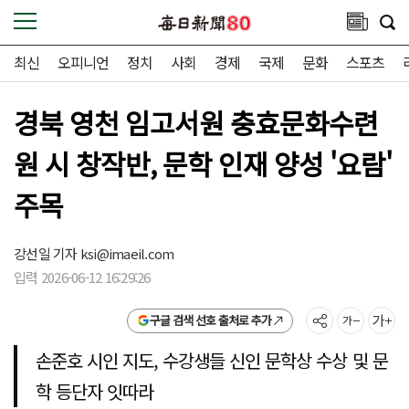
최신
오피니언
정치
사회
경제
국제
문화
스포츠
경북 영천 임고서원 충효문화수련
원 시 창작반, 문학 인재 양성 '요람'
주목
강선일 기자
ksi@imaeil.com
입력 2026-06-12 16:29:26
구글 검색 선호 출처로 추가
손준호 시인 지도, 수강생들 신인 문학상 수상 및 문
학 등단자 잇따라