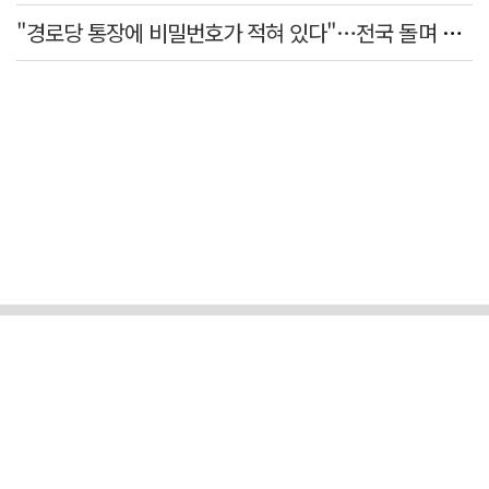
"경로당 통장에 비밀번호가 적혀 있다"…전국 돌며 경로당 13곳 턴 30대 구속