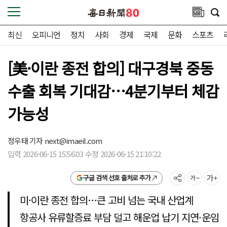
최신
오피니언
정치
사회
경제
국제
문화
스포츠
[美·이란 종전 합의] 대구경북 중동
수출 회복 기대감…4분기부터 체감
가능성
정우태 기자
next@imaeil.com
입력 2026-06-15 15:56:03 수정 2026-06-15 21:10:22
구글 검색 선호 출처로 추가
미·이란 종전 합의…큰 고비 넘는 국내 산업계
항공사 유류할증료 부담 덜고 해운업 납기 지연·운임