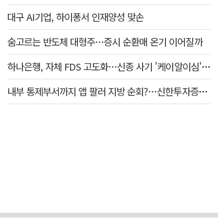
대구 AI기업, 하이퐁서 인재양성 맞손
숨고르는 반도체 대형주…증시 순환매 온기 이어질까
하나은행, 자체 FDS 고도화…신종 사기 '케이알이심' 예방
내부 통제부서까지 앱 팔러 지방 순회?…신한투자증권의 도 넘은 '슈퍼SOL' 쥐어짜기