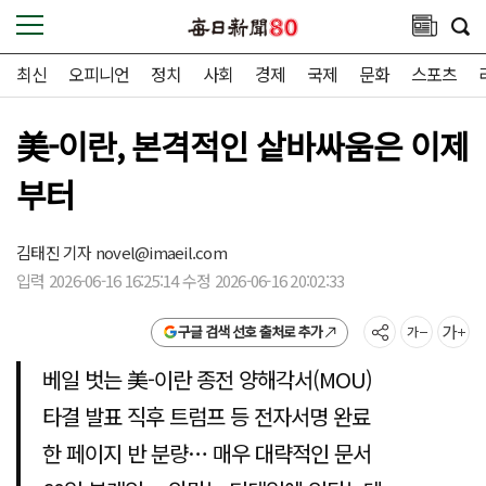
최신
오피니언
정치
사회
경제
국제
문화
스포츠
美-이란, 본격적인 샅바싸움은 이제
부터
김태진 기자
novel@imaeil.com
입력 2026-06-16 16:25:14 수정 2026-06-16 20:02:33
구글 검색 선호 출처로 추가
베일 벗는 美-이란 종전 양해각서(MOU)
타결 발표 직후 트럼프 등 전자서명 완료
한 페이지 반 분량… 매우 대략적인 문서