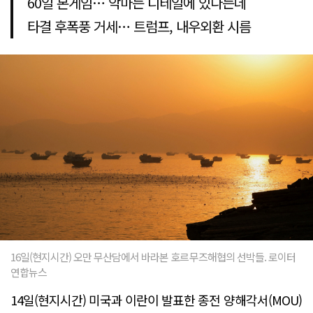
60일 본게임… 악마는 디테일에 있다는데
타결 후폭풍 거세… 트럼프, 내우외환 시름
16일(현지시간) 오만 무산담에서 바라본 호르무즈해협의 선박들. 로이터
연합뉴스
14일(현지시간) 미국과 이란이 발표한 종전 양해각서(MOU)