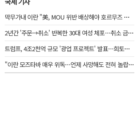
국제 기사
막무가내 이란 "美, MOU 위반 배상해야 호르무즈 재개방"
2년간 '주문→취소' 반복한 30대 여성 체포…취소 금액만 400억 원
트럼프, 4조2천억 규모 '광업 프로젝트' 발표…희토류 탈중국 속도
"이란 모즈타바 매우 위독…언제 사망해도 전혀 놀랍지 않아"