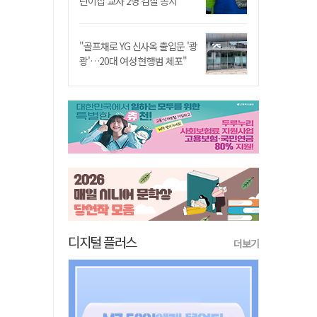
린이집 교사 2명 검찰 송치
"골프채로 YG 신사옥 출입문 '쾅
쾅'…20대 여성 현행범 체포"
디지털 플러스
더보기