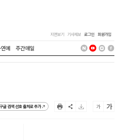
지면보기
기사제보
로그인
회원가입
·연예
주간매일
가
가
구글 검색 선호 출처로 추가