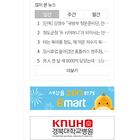
많이 본 뉴스
일간
주간
월간
[단독] 김영수 "국방부 청문준비단, 안규백 탈영 알고있었다"
청도군정 '두 시어머니'가 되어서는 안된다
타는 목마름 청도, 해 저문 저수지 둑에 군수가 서 있었다
임시휴업 들어갔던 홈플러스 영주점, 7일 영업 재개…지하 1층만 운영
外人 한 달 새 8000억 담았는데…LG이노텍 목표주가는 왜 엇갈릴까
신세계사이먼, 대구 아울렛 토지매매 계약 체결… 사업 본궤도
더보기
SK하이닉스, 주당 375원 분기 배당 공시…"3분기 중 주주환원 방안 확정"
"상법개정해도 주주가 '봉'"…하이닉스 솔리다임 상장설에 술렁[개미와글와글]
이의준 전 경북도 새마을봉사과장, 제28대 울릉군 부군수 취임
정청래, 靑 겨냥... "신천지·레버리지·호남 반도체 겁박 사과하라"