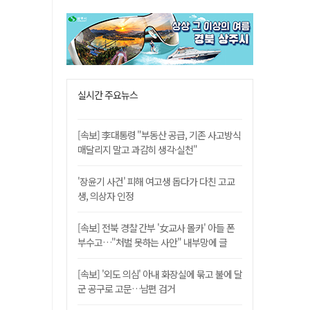
실시간 주요뉴스
[속보] 李대통령 "부동산 공급, 기존 사고방식
매달리지 말고 과감히 생각·실천"
'장윤기 사건' 피해 여고생 돕다가 다친 고교
생, 의상자 인정
[속보] 전북 경찰 간부 '女교사 몰카' 아들 폰
부수고…"처벌 못하는 사안" 내부망에 글
[속보] '외도 의심' 아내 화장실에 묶고 불에 달
군 공구로 고문…남편 검거