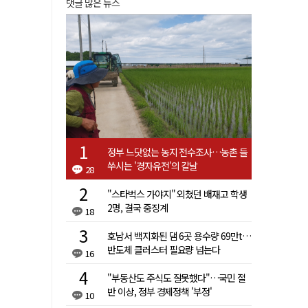
댓글 많은 뉴스
정부 느닷없는 농지 전수조사…농촌 들
쑤시는 '경자유전'의 칼날
28
"스타벅스 가야지" 외쳤던 배재고 학생
2명, 결국 중징계
18
호남서 백지화된 댐 6곳 용수량 69만t…
반도체 클러스터 필요량 넘는다
16
"부동산도 주식도 잘못했다"…국민 절
반 이상, 정부 경제정책 '부정'
10