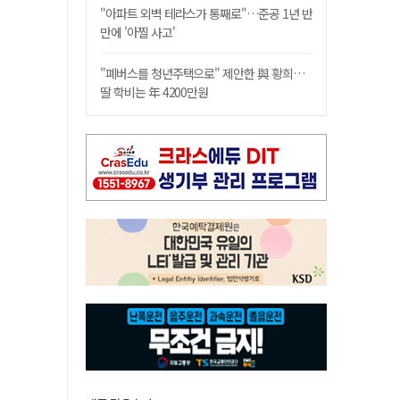
"아파트 외벽 테라스가 통째로"…준공 1년 반
만에 '아찔 사고'
"폐버스를 청년주택으로" 제안한 與 황희…
딸 학비는 年 4200만원