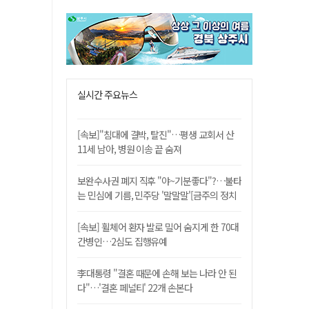
실시간 주요뉴스
[속보]"침대에 결박, 탈진"…평생 교회서 산
11세 남아, 병원 이송 끝 숨져
보완수사권 폐지 직후 "야~기분좋다"?…불타
는 민심에 기름, 민주당 '말말말'[금주의 정치
舌전]
[속보] 휠체어 환자 발로 밀어 숨지게 한 70대
간병인…2심도 집행유예
李대통령 "결혼 때문에 손해 보는 나라 안 된
다"…'결혼 페널티' 22개 손본다