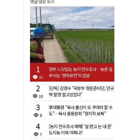
댓글 많은 뉴스
정부 느닷없는 농지 전수조사…농촌 들
쑤시는 '경자유전'의 칼날
32
[단독] 김영수 "국방부 청문준비단, 안규
백 탈영 알고있었다"
10
李대통령 "육사 출신이 또 쿠데타 할 수
도"…육사 총동창회 "정치적 보복"
8
[농지 전수조사 폐해] '쌀 받고 논 내 준'
도지농 이제 어쩌나?
7