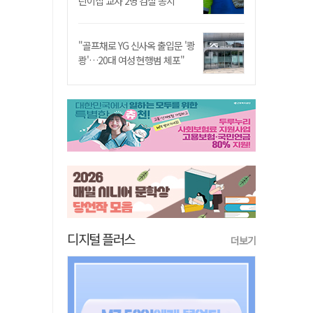
린이집 교사 2명 검찰 송치
"골프채로 YG 신사옥 출입문 '쾅
쾅'…20대 여성 현행범 체포"
디지털 플러스
더보기