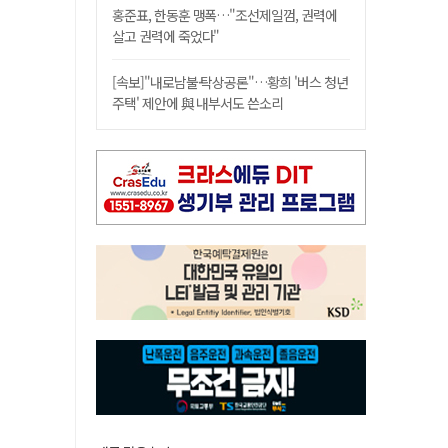
홍준표, 한동훈 맹폭…"조선제일껌, 권력에
살고 권력에 죽었다"
[속보]"내로남불·탁상공론"…황희 '버스 청년
주택' 제안에 與 내부서도 쓴소리