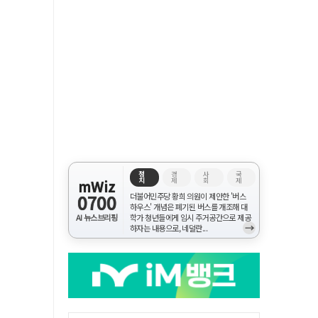
정
경
사
국
치
제
회
제
mWiz
0700
더불어민주당 황희 의원이 제안한 '버스
하우스' 개념은 폐기된 버스를 개조해 대
AI 뉴스브리핑
학가 청년들에게 임시 주거공간으로 제공
→
하자는 내용으로, 네덜란...