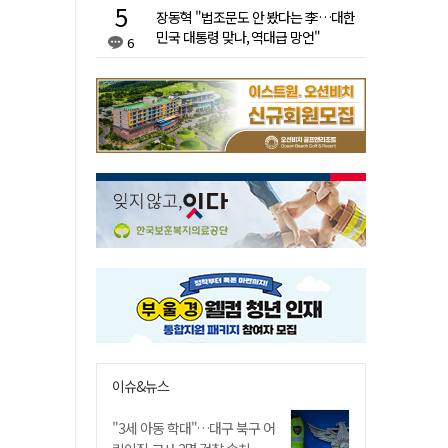
장동혁 "법조문도 안 봤다는 李…대한
민국 대통령 맞나, 역대급 망언"
6
이슈&뉴스
"3세 아동 학대"…대구 북구 어