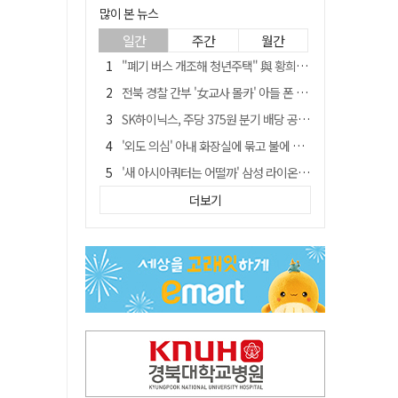
많이 본 뉴스
일간
주간
월간
"폐기 버스 개조해 청년주택" 與 황희…'딸 학비는 年 4200만원'
전북 경찰 간부 '女교사 몰카' 아들 폰 부수고…"처벌 못하는 사안" 내부망에 글
SK하이닉스, 주당 375원 분기 배당 공시…"3분기 중 주주환원 방안 확정"
'외도 의심' 아내 화장실에 묶고 불에 달군 공구로 고문…남편 검거
'새 아시아쿼터는 어떨까' 삼성 라이온즈, 새 얼굴 투수 미야모리 영입
박권현 청도군수, '햇빛 연금 사업' 공약 시동걸어
더보기
김병삼 경북 영천시장, 이번엔 국회 공략…'마사회 본사 이전·광역교통망 확충' 요청
봉화서 주택 에어컨 실외기에서 시작된 불… 주택 화재로 번져
[시사뒷담] MOU의 함정, 협약식이 투자 확정은 아니긴 해
경찰, 9월 초부터 상피제 전격 실시…가족 사건 수사 못해