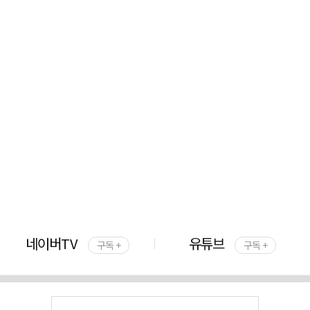
네이버TV
유튜브
구독 +
구독 +