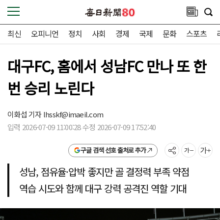
최신
오피니언
정치
사회
경제
국제
문화
스포츠
대구FC, 홈에서 성남FC 만나 또 한
번 승리 노린다
이화섭 기자
lhsskf@imaeil.com
입력 2026-07-09 11:00:28 수정 2026-07-09 17:52:40
구글 검색 선호 출처로 추가
성남, 점유율·압박 좋지만 골 결정력 부족 약점
역습 시도와 함께 대구 강력 공격진 역할 기대