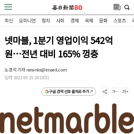
최신
오피니언
정치
사회
경제
국제
문화
스포츠
넷마블, 1분기 영업이익 542억
원…전년 대비 165% 껑충
노경석 기자
newnks@imaeil.com
입력 2021-05-15 16:18:51
구글 검색 선호 출처로 추가