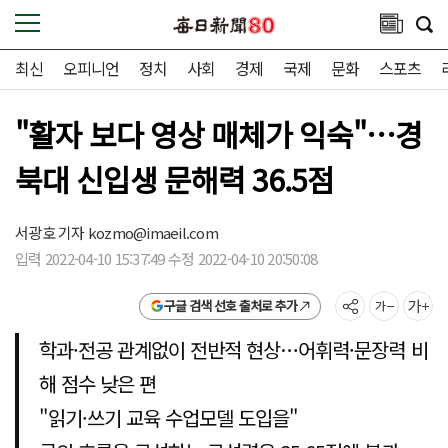
최신
오피니언
정치
사회
경제
국제
문화
스포츠
"활자 보다 영상 매체가 익숙"…경
북대 신입생 문해력 36.5점
서광호 기자
kozmo@imaeil.com
입력 2022-04-10 15:37:49 수정 2022-04-10 20:50:08
구글 검색 선호 출처로 추가
학과·전공 관계없이 전반적 현상…어휘력·문장력 비
해 점수 낮은 편
"읽기·쓰기 교육 수업모델 도입을"