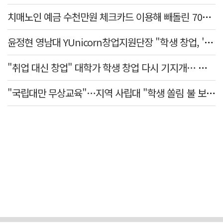
치매노인 예금 수천만원 체크카드 이용해 빼돌린 70대 간병인, 집행유예
윤정현 영남대 YUnicorn창업지원단장 "학생 창업, '팀 빌딩'이 제일 중요"
"취업 대신 창업" 대학가 학생 창업 다시 기지개… 창업자·기업·매출 동반 성장
"국립대만 무상교육"…지역 사립대 "학생 쏠림 불 보듯"