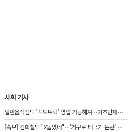
사회 기사
일반음식점도 '푸드트럭' 영업 가능해져…기초단체별 조례 개정 움직임
[속보] 김희철도 "X돌았네"…'거꾸로 태극기 논란' 인천시 현수막, 이틀 만에 철거