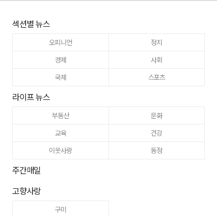
섹션별 뉴스
오피니언
정치
경제
사회
국제
스포츠
라이프 뉴스
부동산
문화
교육
건강
이웃사랑
동정
주간매일
고향사랑
구미