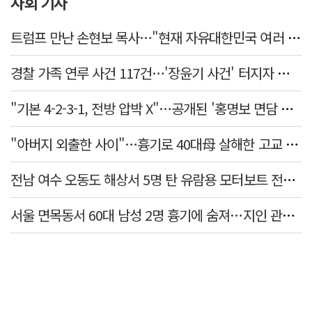
사회 기사
트럼프 만난 손현보 목사…"현재 자유대한민국 여러 면에서 어려움"
경찰 가족 연루 사건 117건…'장윤기 사건' 터지자 뒤늦게 전수조사
"기본 4-2-3-1, 전방 압박 X"…공개된 '홍명보 면담 수첩'
"아버지 외출한 사이"…흉기로 40대母 살해한 고교 자퇴생, 구속 기로에
전남 여수 오동도 해상서 5명 탄 유람용 모터보트 전복…2명 숨져
서울 면목동서 60대 남성 2명 흉기에 숨져…지인 관계로 추정