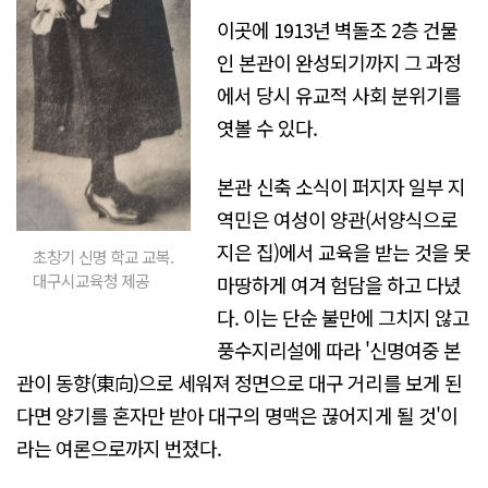
이곳에 1913년 벽돌조 2층 건물
인 본관이 완성되기까지 그 과정
에서 당시 유교적 사회 분위기를
엿볼 수 있다.
본관 신축 소식이 퍼지자 일부 지
역민은 여성이 양관(서양식으로
지은 집)에서 교육을 받는 것을 못
초창기 신명 학교 교복.
대구시교육청 제공
마땅하게 여겨 험담을 하고 다녔
다. 이는 단순 불만에 그치지 않고
풍수지리설에 따라 '신명여중 본
관이 동향(東向)으로 세워져 정면으로 대구 거리를 보게 된
다면 양기를 혼자만 받아 대구의 명맥은 끊어지게 될 것'이
라는 여론으로까지 번졌다.