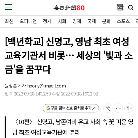
최신
오피니언
정치
사회
경제
국제
문화
스포츠
[백년학교] 신명고, 영남 최초 여성
교육기관서 비롯… 세상의 '빛과 소
금'을 꿈꾸다
윤정훈 기자
hoony@imaeil.com
입력 2022-09-18 14:12:59 수정 2022-09-18 19:12:02
구글 검색 선호 출처로 추가
〈10편〉 신명고, 남존여비 유교 사회 속 꽃 피운 영
남 최초 여성교육기관에 뿌리