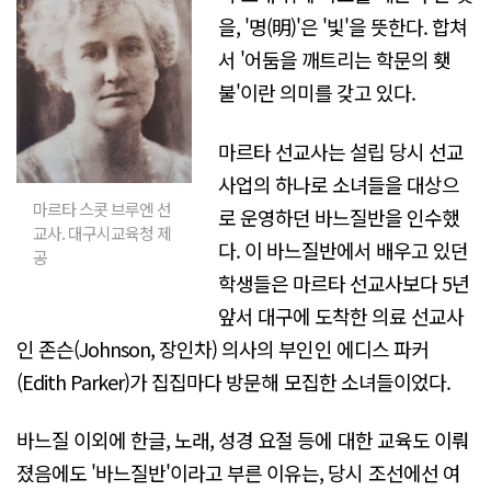
을, '명(明)'은 '빛'을 뜻한다. 합쳐
서 '어둠을 깨트리는 학문의 횃
불'이란 의미를 갖고 있다.
마르타 선교사는 설립 당시 선교
사업의 하나로 소녀들을 대상으
마르타 스콧 브루엔 선
로 운영하던 바느질반을 인수했
교사. 대구시교육청 제
다. 이 바느질반에서 배우고 있던
공
학생들은 마르타 선교사보다 5년
앞서 대구에 도착한 의료 선교사
인 존슨(Johnson, 장인차) 의사의 부인인 에디스 파커
(Edith Parker)가 집집마다 방문해 모집한 소녀들이었다.
바느질 이외에 한글, 노래, 성경 요절 등에 대한 교육도 이뤄
졌음에도 '바느질반'이라고 부른 이유는, 당시 조선에선 여