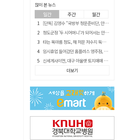
많이 본 뉴스
일간
주간
월간
[단독] 김영수 "국방부 청문준비단, 안규백 탈영 알고있었다"
청도군정 '두 시어머니'가 되어서는 안된다
타는 목마름 청도, 해 저문 저수지 둑에 군수가 서 있었다
임시휴업 들어갔던 홈플러스 영주점, 7일 영업 재개…지하 1층만 운영
신세계사이먼, 대구 아울렛 토지매매 계약 체결… 사업 본궤도
SK하이닉스, 주당 375원 분기 배당 공시…"3분기 중 주주환원 방안 확정"
더보기
"상법개정해도 주주가 '봉'"…하이닉스 솔리다임 상장설에 술렁[개미와글와글]
이의준 전 경북도 새마을봉사과장, 제28대 울릉군 부군수 취임
外人 한 달 새 8000억 담았는데…LG이노텍 목표주가는 왜 엇갈릴까
정청래, 靑 겨냥... "신천지·레버리지·호남 반도체 겁박 사과하라"