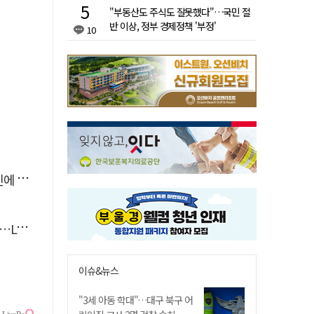
"부동산도 주식도 잘못했다"…국민 절
반 이상, 정부 경제정책 '부정'
10
'뚝'
 지원
이슈&뉴스
"3세 아동 학대"…대구 북구 어