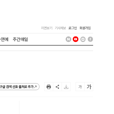
지면보기
기사제보
로그인
회원가입
·연예
주간매일
가
가
구글 검색 선호 출처로 추가