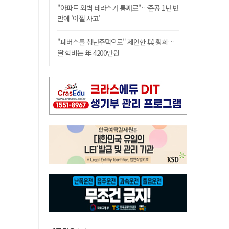
"아파트 외벽 테라스가 통째로"…준공 1년 반
만에 '아찔 사고'
"폐버스를 청년주택으로" 제안한 與 황희…
딸 학비는 年 4200만원