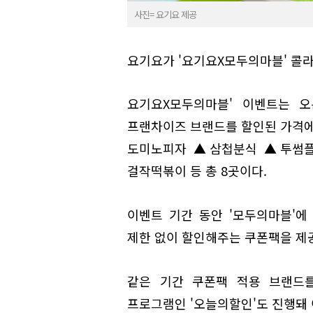
사진= 요기요 제공
요기요가 '요기요X모두의마블' 콜
요기요X모두의마블' 이벤트는 오
프랜차이즈 브랜드를 할인된 가격에
도미노피자 ▲삼첩분식 ▲투썸
걸작떡볶이 등 총 8곳이다.
이벤트 기간 동안 '모두의마블'
제한 없이 할인해주는 쿠폰팩을 제공
같은 기간 쿠폰팩 적용 브랜드
프로그램인 '오늘의할인'도 진행돼