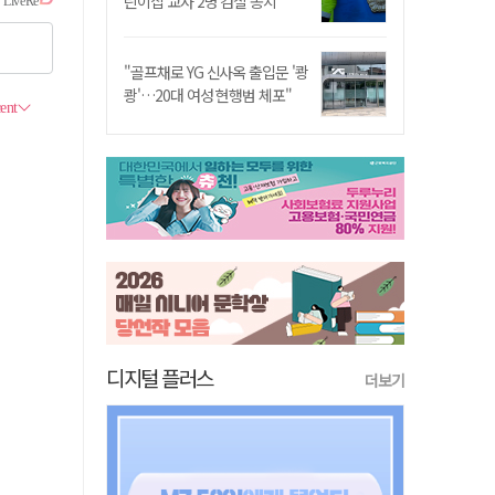
린이집 교사 2명 검찰 송치
"골프채로 YG 신사옥 출입문 '쾅
쾅'…20대 여성 현행범 체포"
디지털 플러스
더보기