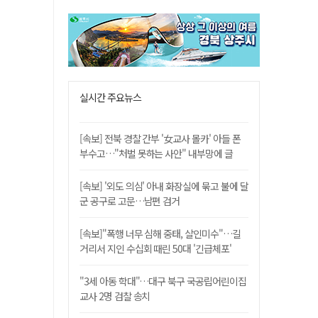
실시간 주요뉴스
[속보] 전북 경찰 간부 '女교사 몰카' 아들 폰
부수고…"처벌 못하는 사안" 내부망에 글
[속보] '외도 의심' 아내 화장실에 묶고 불에 달
군 공구로 고문…남편 검거
[속보]"폭행 너무 심해 중태, 살인미수"…길
거리서 지인 수십회 때린 50대 '긴급체포'
"3세 아동 학대"…대구 북구 국공립어린이집
교사 2명 검찰 송치