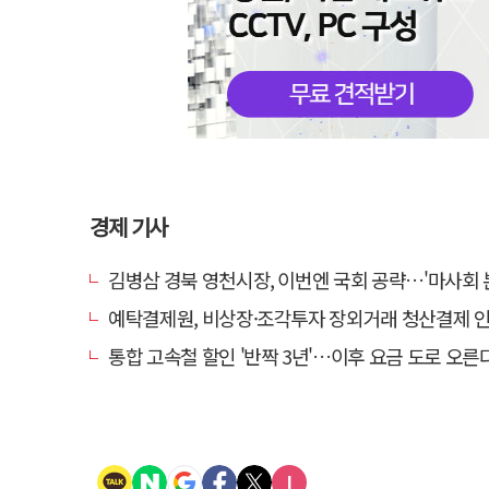
경제 기사
김병삼 경북 영천시장, 이번엔 국회 공략…'마사회 본사 이전·광역교통망 확충
예탁결제원, 비상장·조각투자 장외거래 청산결제 인프라 구축 착수…연
통합 고속철 할인 '반짝 3년'…이후 요금 도로 오른