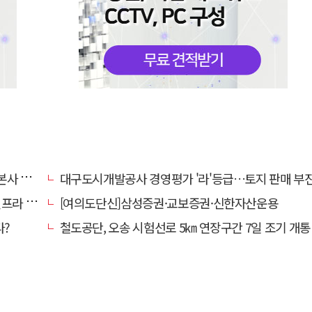
' 요청
대구도시개발공사 경영평가 '라'등급…토지 판매 부진에 1년 만에 두 단계 
내 가동
[여의도단신]삼성증권·교보증권·신한자산운용
다?
철도공단, 오송 시험선로 5㎞ 연장구간 7일 조기 개통…LA 메트로 사업