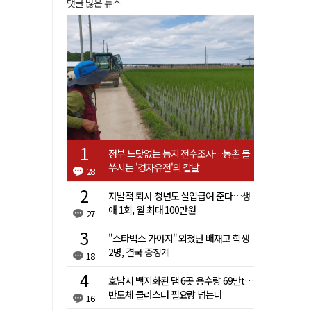
댓글 많은 뉴스
정부 느닷없는 농지 전수조사…농촌 들
쑤시는 '경자유전'의 칼날
28
자발적 퇴사 청년도 실업급여 준다…생
애 1회, 월 최대 100만원
27
"스타벅스 가야지" 외쳤던 배재고 학생
2명, 결국 중징계
18
호남서 백지화된 댐 6곳 용수량 69만t…
반도체 클러스터 필요량 넘는다
16