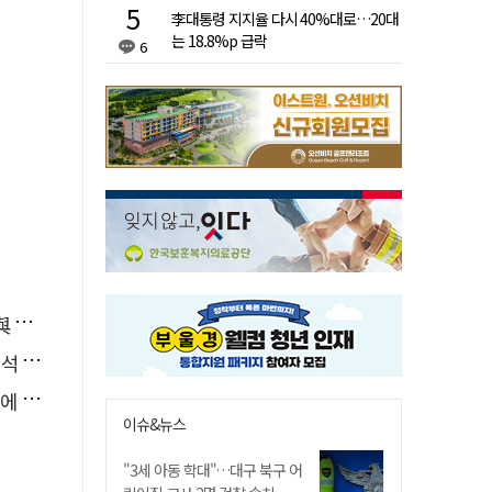
李대통령 지지율 다시 40%대로…20대
는 18.8%p 급락
6
소리
능"
다"
이슈&뉴스
"3세 아동 학대"…대구 북구 어