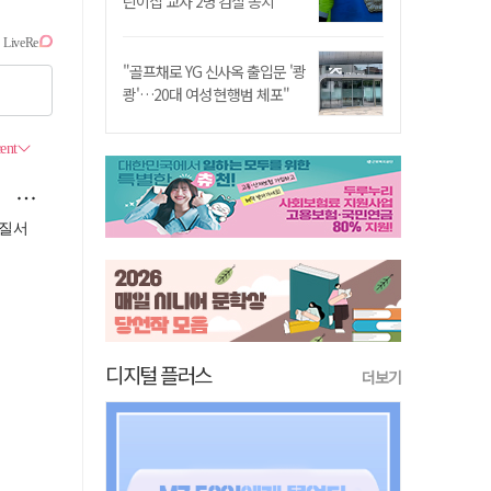
린이집 교사 2명 검찰 송치
"골프채로 YG 신사옥 출입문 '쾅
쾅'…20대 여성 현행범 체포"
디지털 플러스
더보기