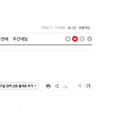
지면보기
기사제보
로그인
회원가입
·연예
주간매일
가
가
구글 검색 선호 출처로 추가