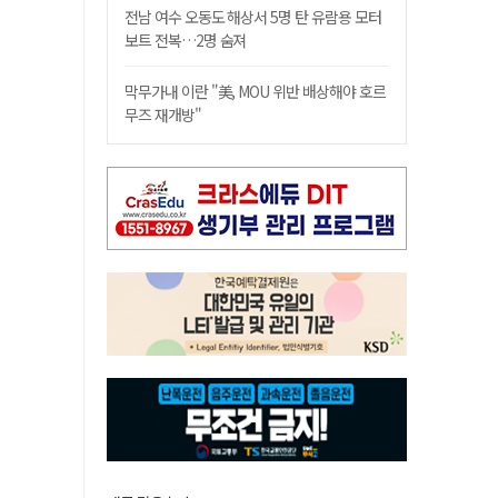
전남 여수 오동도 해상서 5명 탄 유람용 모터
보트 전복…2명 숨져
막무가내 이란 "美, MOU 위반 배상해야 호르
무즈 재개방"