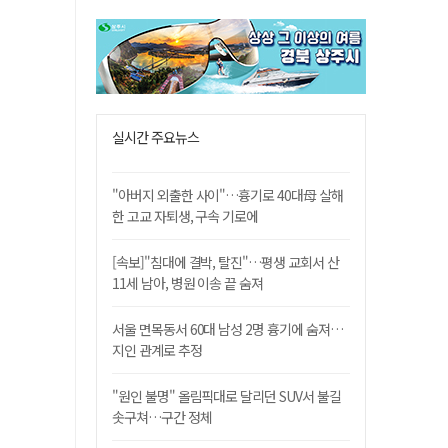
실시간 주요뉴스
"아버지 외출한 사이"…흉기로 40대母 살해
한 고교 자퇴생, 구속 기로에
[속보]"침대에 결박, 탈진"…평생 교회서 산
11세 남아, 병원 이송 끝 숨져
서울 면목동서 60대 남성 2명 흉기에 숨져…
지인 관계로 추정
"원인 불명" 올림픽대로 달리던 SUV서 불길
솟구쳐…구간 정체