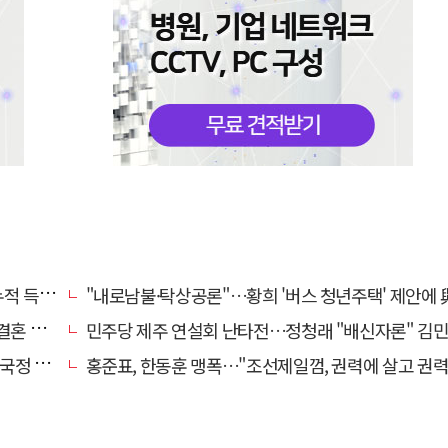
초박빙'
"내로남불·탁상공론"…황희 '버스 청년주택' 제안에 與 내부서도 쓴
 손본다
민주당 제주 연설회 난타전…정청래 "배신자론" 김민석 "관리 무
 중단"
홍준표, 한동훈 맹폭…"조선제일껌, 권력에 살고 권력에 죽었