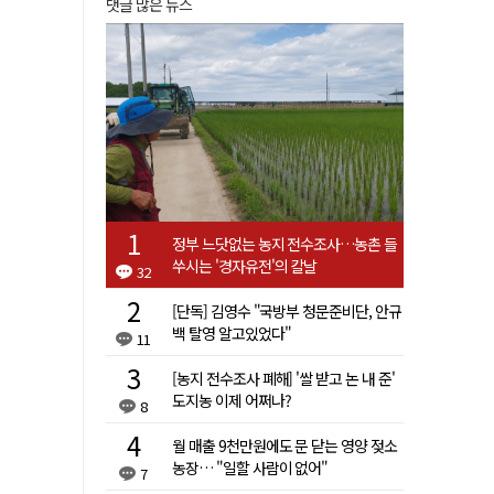
댓글 많은 뉴스
정부 느닷없는 농지 전수조사…농촌 들
쑤시는 '경자유전'의 칼날
32
[단독] 김영수 "국방부 청문준비단, 안규
백 탈영 알고있었다"
11
[농지 전수조사 폐해] '쌀 받고 논 내 준'
도지농 이제 어쩌나?
8
월 매출 9천만원에도 문 닫는 영양 젖소
농장… "일할 사람이 없어"
7