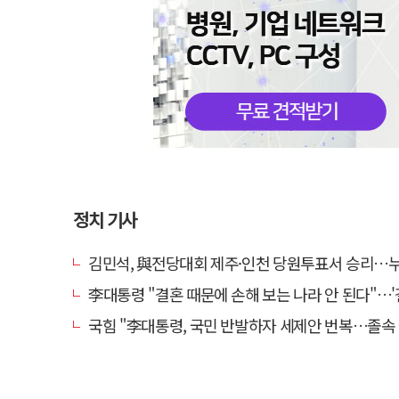
정치 기사
김민석, 與전당대회 제주·인천 당원투표서 승리…누적 득표는 '
李대통령 "결혼 때문에 손해 보는 나라 안 된다"…'결혼 페널티' 22개
국힘 "李대통령, 국민 반발하자 세제안 번복…졸속 국정 즉각