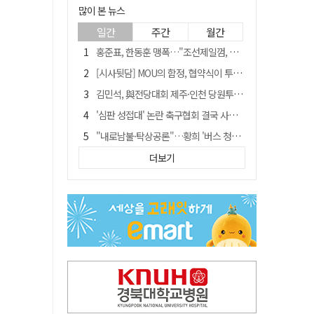
많이 본 뉴스
일간
주간
월간
홍준표, 한동훈 맹폭…"조선제일껌, 권력에 살고 권력에 죽었다"
[시사뒷담] MOU의 함정, 협약식이 투자 확정은 아니긴 해
김민석, 與전당대회 제주·인천 당원투표서 승리…누적 득표는 '초박빙'
'심판 성접대' 논란 축구협회 결국 사과…"깊이 반성, 쇄신하겠다"
"내로남불·탁상공론"…황희 '버스 청년주택' 제안에 與 내부서도 쓴소리
"경로당 통장에 비밀번호가 적혀 있다"…전국 돌며 경로당 13곳 턴 30대 구속
더보기
"침대에 결박, 탈진"…평생 교회서 산 11세 남아, 병원 이송 끝 숨져
예안향교 대성전, '국가지정 보물로 지정'
휠체어 환자 발로 밀어 숨지게 한 70대 간병인…2심도 집행유예
박권현 청도군수, 국무총리에 "청도 물 공급 최대 3만t 늘려달라"