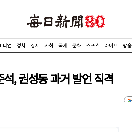
피니언
정치
경제
사회
국제
문화
스포츠
라이프
방송
석, 권성동 과거 발언 직격