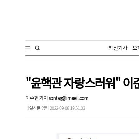
최신기사
오
"윤핵관 자랑스러워" 이준
이수현 기자
sontag@imaeil.com
매일신문
입력 2022-09-08 19:51:03