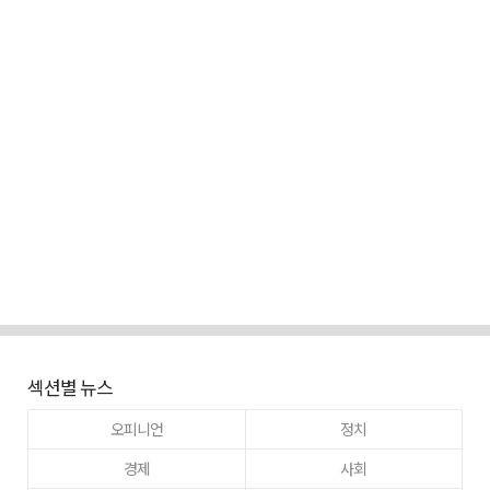
섹션별 뉴스
오피니언
정치
경제
사회