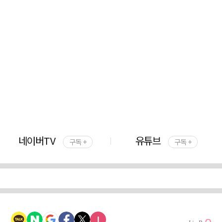
네이버TV
유튜브
구독 +
구독 +