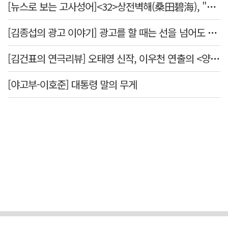
[뉴스로 보는 고사성어]<32>상전벽해(桑田碧海), "뽕나무밭이 푸른 바다가 되었다."
[김종섭의 광고 이야기] 광고를 할 때는 선을 넘어도 좋습니다.
[김건표의 연극리뷰] 오태영 신작, 이우천 연출의 <양은 양순하다>"국민을 온순한 양으로 길들이는 전체주의적 정치의 알레고리"
[야고부-이호준] 대통령 말의 무게