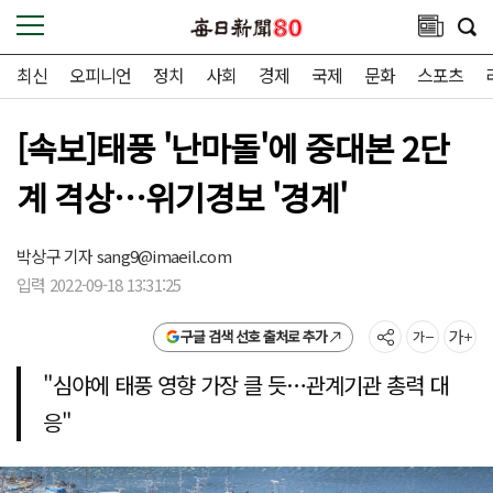
최신
오피니언
정치
사회
경제
국제
문화
스포츠
[속보]태풍 '난마돌'에 중대본 2단
계 격상…위기경보 '경계'
박상구 기자
sang9@imaeil.com
입력 2022-09-18 13:31:25
구글 검색 선호 출처로 추가
"심야에 태풍 영향 가장 클 듯…관계기관 총력 대
응"