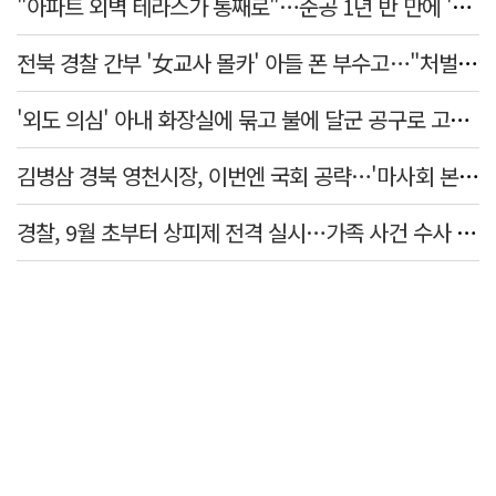
"아파트 외벽 테라스가 통째로"…준공 1년 반 만에 '아찔 사고'
전북 경찰 간부 '女교사 몰카' 아들 폰 부수고…"처벌 못하는 사안" 내부망에 글
'외도 의심' 아내 화장실에 묶고 불에 달군 공구로 고문…남편 검거
김병삼 경북 영천시장, 이번엔 국회 공략…'마사회 본사 이전·광역교통망 확충' 요청
경찰, 9월 초부터 상피제 전격 실시…가족 사건 수사 못해