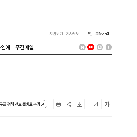
지면보기
기사제보
로그인
회원가입
·연예
주간매일
가
가
구글 검색 선호 출처로 추가