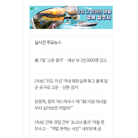
실시간 주요뉴스
美 7월 '고용 충격'…예상 밖 2만3000명 감소
[속보] '외도 의심' 아내 화장실에 묶고 불에 달
군 공구로 고문…남편 검거
장동혁, 황희 '버스하우스'에 "與 의원 자녀들
부터 살아보면 어떨까?"
[속보] 전북 경찰 간부 '女교사 몰카' 아들 폰
부수고…"처벌 못하는 사안" 내부망에 글