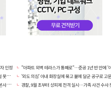
상자 인정
"아파트 외벽 테라스가 통째로"…준공 1년 반 만에 '아찔 
망에 글
'외도 의심' 아내 화장실에 묶고 불에 달군 공구로 고문…남편 
' 요청
경찰, 9월 초부터 상피제 전격 실시…가족 사건 수사