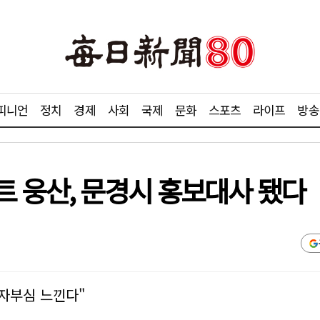
피니언
정치
경제
사회
국제
문화
스포츠
라이프
방송
트 웅산, 문경시 홍보대사 됐다
 자부심 느낀다"