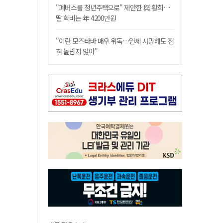
"폐버스를 청년주택으로" 제안한 與 황희…
딸 학비는 年 4200만원
"이란 모즈타바 매우 위독…언제 사망해도 전
혀 놀랍지 않아"