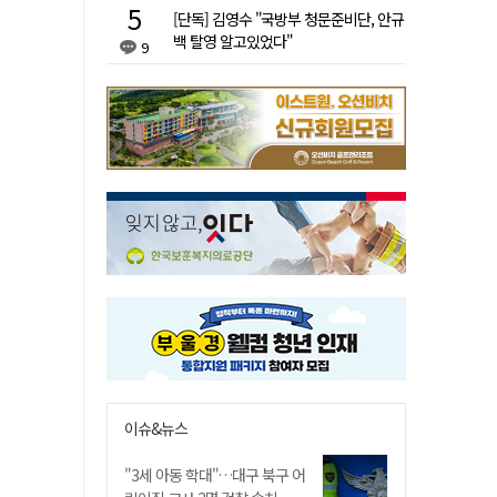
[단독] 김영수 "국방부 청문준비단, 안규
백 탈영 알고있었다"
9
이슈&뉴스
"3세 아동 학대"…대구 북구 어