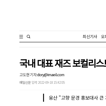
최신기사
오
국내 대표 재즈 보컬리스
고도현 기자
dory@imaeil.com
매일신문
입력 2022-09-18 15:42:05
웅산 "고향 문경 홍보대사 큰