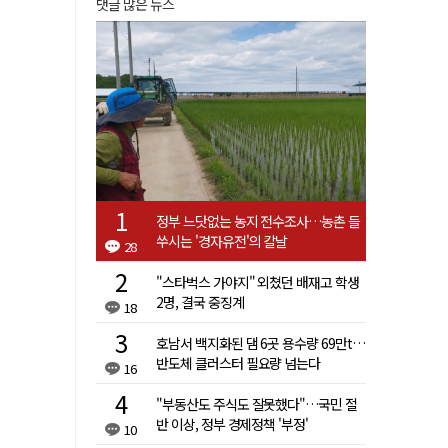
댓글 많은 뉴스
정부 느닷없는 농지 전수조사…농촌 들
쑤시는 '경자유전'의 칼날
28
"스타벅스 가야지" 외쳤던 배재고 학생
2명, 결국 중징계
18
호남서 백지화된 댐 6곳 용수량 69만t…
반도체 클러스터 필요량 넘는다
16
"부동산도 주식도 잘못했다"…국민 절
반 이상, 정부 경제정책 '부정'
10