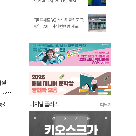
린이집 교사 2명 검찰 송치
"골프채로 YG 신사옥 출입문 '쾅
쾅'…20대 여성 현행범 체포"
사고'
검거
디지털 플러스
 못해
더보기