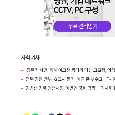
사회 기사
'장윤기 사건' 피해 여고생 돕다가 다친 고교생, 의
전북 경찰 간부 '女교사 몰카' 아들 폰 부수고…"처벌 못하는 사안" 내부
김병삼 경북 영천시장, 이번엔 국회 공략…'마사회 본사 이전·광역교통망 확충