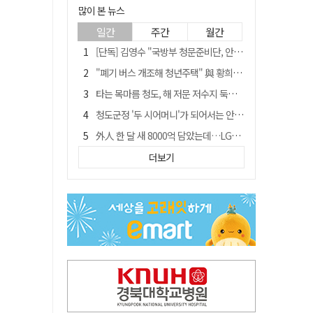
많이 본 뉴스
일간
주간
월간
[단독] 김영수 "국방부 청문준비단, 안규백 탈영 알고있었다"
"폐기 버스 개조해 청년주택" 與 황희…'딸 학비는 年 4200만원'
타는 목마름 청도, 해 저문 저수지 둑에 군수가 서 있었다
청도군정 '두 시어머니'가 되어서는 안된다
外人 한 달 새 8000억 담았는데…LG이노텍 목표주가는 왜 엇갈릴까
임시휴업 들어갔던 홈플러스 영주점, 7일 영업 재개…지하 1층만 운영
더보기
신세계사이먼, 대구 아울렛 토지매매 계약 체결… 사업 본궤도
SK하이닉스, 주당 375원 분기 배당 공시…"3분기 중 주주환원 방안 확정"
이의준 전 경북도 새마을봉사과장, 제28대 울릉군 부군수 취임
"상법개정해도 주주가 '봉'"…하이닉스 솔리다임 상장설에 술렁[개미와글와글]