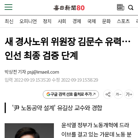
최신
오피니언
정치
사회
경제
국제
문화
스포츠
새 경사노위 위원장 김문수 유력…
인선 최종 검증 단계
박상전 기자
psj@imaeil.com
입력 2022-09-19 15:35:20 수정 2022-09-19 15:58:29
구글 검색 선호 출처로 추가
'尹 노동공약 설계' 유길상 교수와 경합
윤석열 정부가 노동개혁에 드라
이브를 걸고 있는 가운데 노동 분