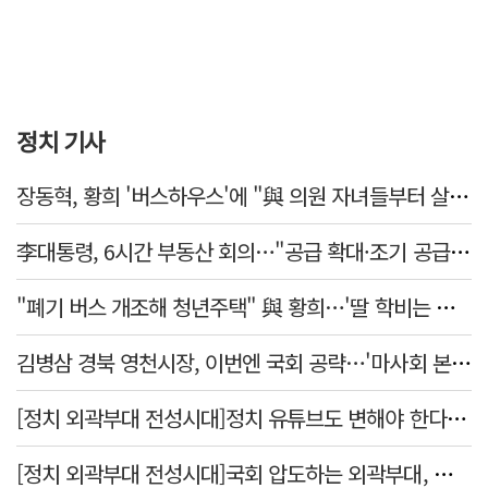
정치 기사
장동혁, 황희 '버스하우스'에 "與 의원 자녀들부터 살아보면 어떨까?"
李대통령, 6시간 부동산 회의…"공급 확대·조기 공급 과감히 실천"
"폐기 버스 개조해 청년주택" 與 황희…'딸 학비는 年 4200만원'
김병삼 경북 영천시장, 이번엔 국회 공략…'마사회 본사 이전·광역교통망 확충' 요청
[정치 외곽부대 전성시대]정치 유튜브도 변해야 한다 "화합과 존중"
[정치 외곽부대 전성시대]국회 압도하는 외곽부대, 목소리 왜 커지나?