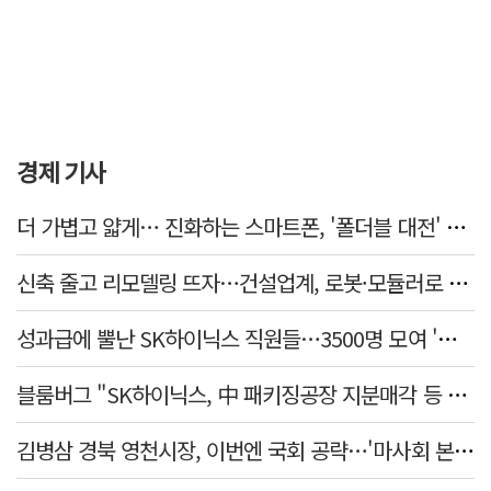
경제 기사
더 가볍고 얇게… 진화하는 스마트폰, '폴더블 대전' 열린다
신축 줄고 리모델링 뜨자…건설업계, 로봇·모듈러로 방향 튼다
성과급에 뿔난 SK하이닉스 직원들…3500명 모여 '새 노조' 만든다
블룸버그 "SK하이닉스, 中 패키징공장 지분매각 등 검토"
김병삼 경북 영천시장, 이번엔 국회 공략…'마사회 본사 이전·광역교통망 확충' 요청