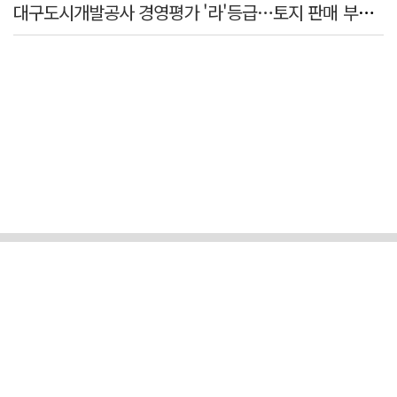
대구도시개발공사 경영평가 '라'등급…토지 판매 부진에 1년 만에 두 단계 '뚝'