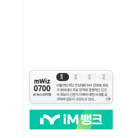
정
경
사
국
치
제
회
제
mWiz
0700
더불어민주당 전당대회에서 정청래 후보
가 청와대의 주요 정책과 경쟁자인 김민
AI 뉴스브리핑
석 후보의 신천지 의혹에 대한 사과를 요
→
구하며 갈등이 고조되고 있다...