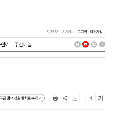
지면보기
기사제보
로그인
회원가입
·연예
주간매일
가
가
구글 검색 선호 출처로 추가