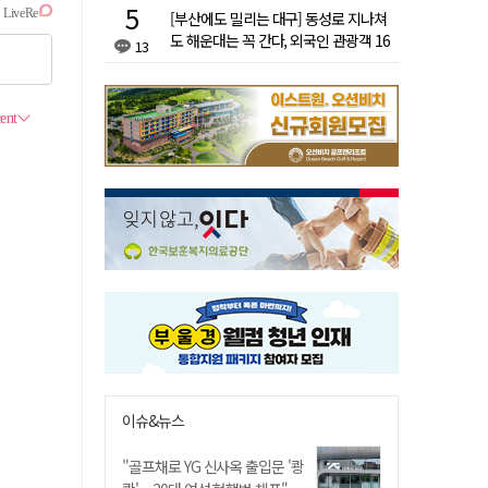
[부산에도 밀리는 대구] 동성로 지나쳐
도 해운대는 꼭 간다, 외국인 관광객 16
13
배 차이
이슈&뉴스
"골프채로 YG 신사옥 출입문 '쾅