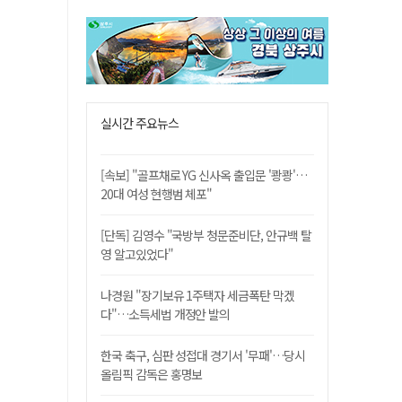
실시간 주요뉴스
[속보] "골프채로 YG 신사옥 출입문 '쾅쾅'…
20대 여성 현행범 체포"
[단독] 김영수 "국방부 청문준비단, 안규백 탈
영 알고있었다"
나경원 "장기보유 1주택자 세금폭탄 막겠
다"…소득세법 개정안 발의
한국 축구, 심판 성접대 경기서 '무패'…당시
올림픽 감독은 홍명보