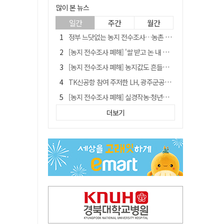
많이 본 뉴스
일간
주간
월간
정부 느닷없는 농지 전수조사…농촌 들쑤시는 '경자유전'의 칼날
[농지 전수조사 폐해] '쌀 받고 논 내 준' 도지농 이제 어쩌나?
[농지 전수조사 폐해] 농지값도 흔들리나…"도지 막히면 헐값 매물 나올 수도"
TK신공항 참여 주저한 LH, 광주군공항 사업에는 앞장
[농지 전수조사 폐해] 실경작농·청년농 부담도 커진다
[단독] 김영수 "국방부 청문준비단, 안규백 탈영 알고있었다"
더보기
김주수 전 의성군수 공덕비 결국 철거… 문화재법 위반 원상복구
[기고] 대구 미래는 금호강·팔공산에 있다
홈플러스 다시 문 연다… 대구경북 매장도 재개장 준비 돌입
청도군정 '두 시어머니'가 되어서는 안된다