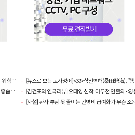
전환할 때
[뉴스로 보는 고사성어]<32>상전벽해(桑田碧海), "뽕나무밭이 푸른 바다가 되었다
습니다.
[김건표의 연극리뷰] 오태영 신작, 이우천 연출의 <양은 양순하다>"국민을 온순한 양으로 길들이는 전체주의적 정치의 알레
[사설] 환자 부담 못 줄이는 간병비 급여화가 무슨 소