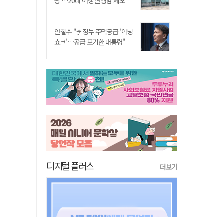
쾅'…20대 여성 현행범 체포"
안철수 "李정부 주택공급 '어닝
쇼크'…공급 포기한 대통령"
디지털 플러스
더보기