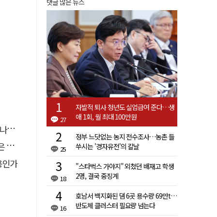
댓글 많은 뉴스
자발적 퇴사 청년도 실업급여 준다…생
애 1회, 월 최대 100만원
27
."
정부 느닷없는 농지 전수조사…농촌 들
고리"
쑤시는 '경자유전'의 칼날
25
용인가
"스타벅스 가야지" 외쳤던 배재고 학생
2명, 결국 중징계
18
호남서 백지화된 댐 6곳 용수량 69만t…
반도체 클러스터 필요량 넘는다
16