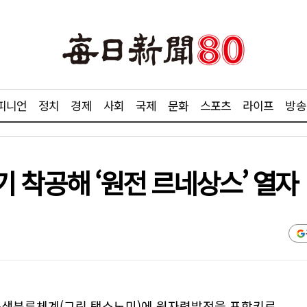
피니언
정치
경제
사회
국제
문화
스포츠
라이프
방송
조기 착공해 ‘원전 르네상스’ 열자
 녹색분류체계(그린 택소노미)에 원자력발전을 포함키로