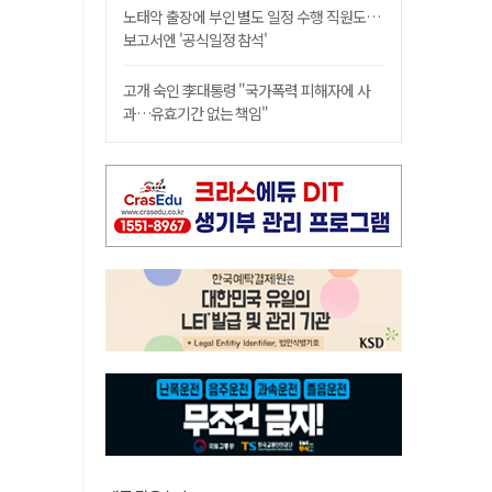
노태악 출장에 부인 별도 일정 수행 직원도…
보고서엔 '공식일정 참석'
고개 숙인 李대통령 "국가폭력 피해자에 사
과…유효기간 없는 책임"