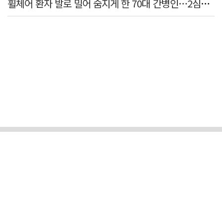
휠체어 환자 발로 밀어 숨지게 한 70대 간병인…2심도 집행유예