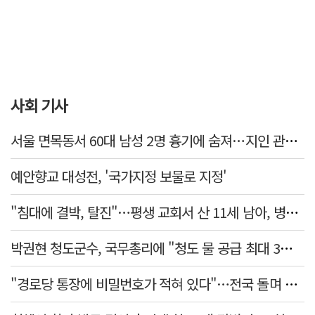
사회 기사
서울 면목동서 60대 남성 2명 흉기에 숨져…지인 관계로 추정
예안향교 대성전, '국가지정 보물로 지정'
"침대에 결박, 탈진"…평생 교회서 산 11세 남아, 병원 이송 끝 숨져
박권현 청도군수, 국무총리에 "청도 물 공급 최대 3만t 늘려달라"
"경로당 통장에 비밀번호가 적혀 있다"…전국 돌며 경로당 13곳 턴 30대 구속