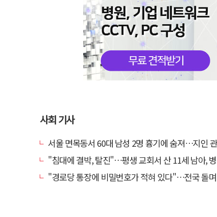
사회 기사
서울 면목동서 60대 남성 2명 흉기에 숨져…지인 관계
"침대에 결박, 탈진"…평생 교회서 산 11세 남아, 병원 이송 
"경로당 통장에 비밀번호가 적혀 있다"…전국 돌며 경로당 13곳 턴 30