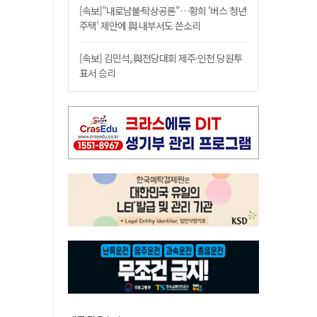
[속보]"내로남불·탁상공론"…황희 '버스 청년
주택' 제안에 與 내부서도 쓴소리
[속보] 김민석, 與전당대회 제주·인천 당원투
표서 승리