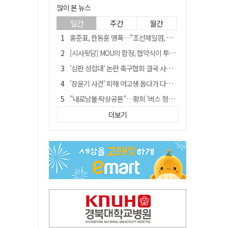
많이 본 뉴스
일간
주간
월간
홍준표, 한동훈 맹폭…"조선제일껌, 권력에 살고 권력에 죽었다"
[시사뒷담] MOU의 함정, 협약식이 투자 확정은 아니긴 해
'심판 성접대' 논란 축구협회 결국 사과…"깊이 반성, 쇄신하겠다"
'장윤기 사건' 피해 여고생 돕다가 다친 고교생, 의상자 인정
"내로남불·탁상공론"…황희 '버스 청년주택' 제안에 與 내부서도 쓴소리
"경로당 통장에 비밀번호가 적혀 있다"…전국 돌며 경로당 13곳 턴 30대 구속
더보기
휠체어 환자 발로 밀어 숨지게 한 70대 간병인…2심도 집행유예
예안향교 대성전, '국가지정 보물로 지정'
"침대에 결박, 탈진"…평생 교회서 산 11세 남아, 병원 이송 끝 숨져
거동 불편 모녀 덮친 새벽 화재…90대 어머니·60대 딸 숨져