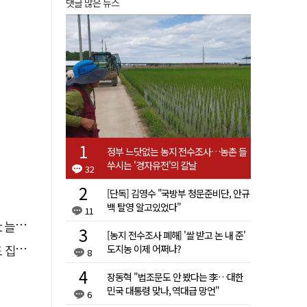
댓글 많은 뉴스
정부 느닷없는 농지 전수조사…농촌 들
쑤시는 '경자유전'의 칼날
32
[단독] 김영수 "국방부 청문준비단, 안규
백 탈영 알고있었다"
11
달라"
[농지 전수조사 폐해] '쌀 받고 논 내 준'
행유예
도지농 이제 어쩌나?
8
장동혁 "법조문도 안 봤다는 李…대한
민국 대통령 맞나, 역대급 망언"
6