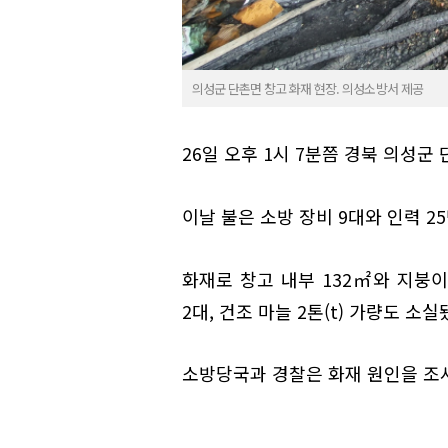
의성군 단촌면 창고 화재 현장. 의성소방서 제공
26일 오후 1시 7분쯤 경북 의성군
이날 불은 소방 장비 9대와 인력 2
화재로 창고 내부 132㎡와 지붕이
2대, 건조 마늘 2톤(t) 가량도 소실
소방당국과 경찰은 화재 원인을 조