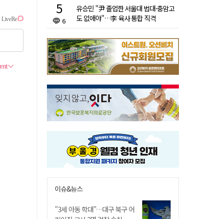
유승민 "尹 졸업한 서울대 법대·충암고
도 없애야"…李 육사 통합 직격
6
이슈&뉴스
"3세 아동 학대"…대구 북구 어