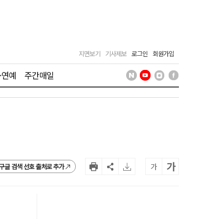
지면보기
기사제보
로그인
회원가입
·연예
주간매일
가
가
구글 검색 선호 출처로 추가