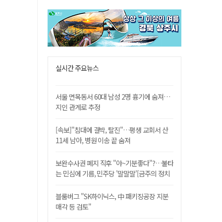
실시간 주요뉴스
서울 면목동서 60대 남성 2명 흉기에 숨져…
지인 관계로 추정
[속보]"침대에 결박, 탈진"…평생 교회서 산
11세 남아, 병원 이송 끝 숨져
보완수사권 폐지 직후 "야~기분좋다"?…불타
는 민심에 기름, 민주당 '말말말'[금주의 정치
舌전]
블룸버그 "SK하이닉스, 中 패키징공장 지분
매각 등 검토"