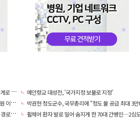
로 추정
예안향교 대성전, '국가지정 보물로 지정'
끝 숨져
박권현 청도군수, 국무총리에 "청도 물 공급 최대 3만t 늘려
대 구속
휠체어 환자 발로 밀어 숨지게 한 70대 간병인…2심도 집