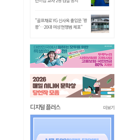
린이집 교사 2명 검찰 송치
"골프채로 YG 신사옥 출입문 '쾅
쾅'…20대 여성 현행범 체포"
디지털 플러스
더보기