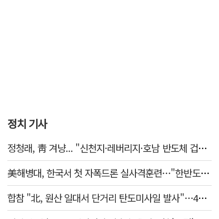
정치 기사
정청래, 靑 겨냥... "신천지·레버리지·호남 반도체 겁박 사과하라"
美해병대, 한국서 첫 자폭드론 실사격훈련…"한반도 지형 학습"
합참 "北, 원산 일대서 단거리 탄도미사일 발사"…42일 만