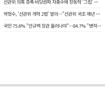
선관위 의혹 증폭·비당권파 자충수에 장동혁 '그립' 더 강해졌다
박형수, '선관위 개혁 2법' 발의…"선관위 국조 매년 실시"
국민 75.6% "안규백 장관 물러나야"…84.7% "병적기록부 공개해야"