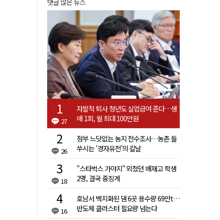
댓글 많은 뉴스
자발적 퇴사 청년도 실업급여 준다…생
애 1회, 월 최대 100만원
27
정부 느닷없는 농지 전수조사…농촌 들
쑤시는 '경자유전'의 칼날
26
"스타벅스 가야지" 외쳤던 배재고 학생
2명, 결국 중징계
18
호남서 백지화된 댐 6곳 용수량 69만t…
반도체 클러스터 필요량 넘는다
16