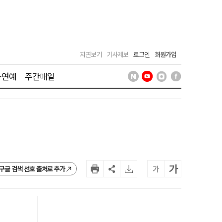
지면보기
기사제보
로그인
회원가입
·연예
주간매일
가
가
구글 검색 선호 출처로 추가