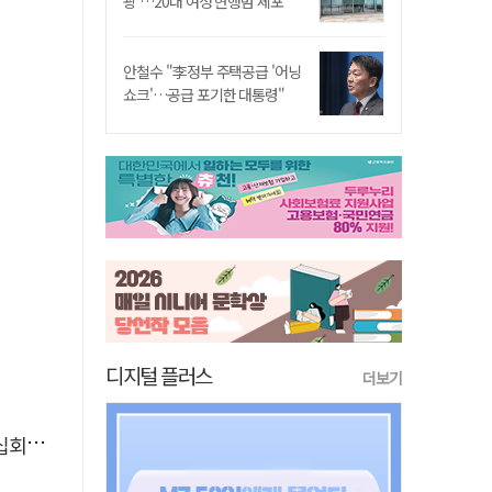
쾅'…20대 여성 현행범 체포"
안철수 "李정부 주택공급 '어닝
쇼크'…공급 포기한 대통령"
디지털 플러스
더보기
체포'