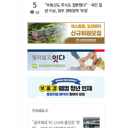
"부동산도 주식도 잘못했다"…국민 절
반 이상, 정부 경제정책 '부정'
10
이슈&뉴스
"골프채로 YG 신사옥 출입문 '쾅