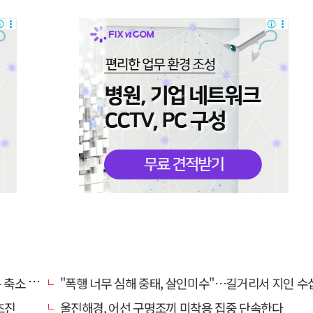
소 운영
"폭행 너무 심해 중태, 살인미수"…길거리서 지인 수십회 때린 50대 '긴급
초진
울진해경, 어선 구명조끼 미착용 집중 단속한다