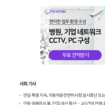
사회 기사
연일 폭염 지속, 자동차운전면허시험 일시중단 또는 축
안동 양봉장서 불, 인접 야산 확산… 1시간여 만에 