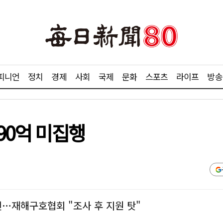
피니언
정치
경제
사회
국제
문화
스포츠
라이프
방송
90억 미집행
전…재해구호협회 "조사 후 지원 탓"