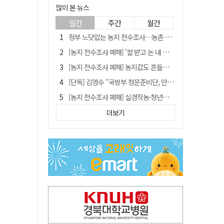
많이 본 뉴스
일간
주간
월간
정부 느닷없는 농지 전수조사…농촌 들쑤시는 '경자유전'의 칼날
[농지 전수조사 폐해] '쌀 받고 논 내 준' 도지농 이제 어쩌나?
[농지 전수조사 폐해] 농지값도 흔들리나…"도지 막히면 헐값 매물 나올 수도"
[단독] 김영수 "국방부 청문준비단, 안규백 탈영 알고있었다"
[농지 전수조사 폐해] 실경작농·청년농 부담도 커진다
[기고] 대구 미래는 금호강·팔공산에 있다
더보기
청도군정 '두 시어머니'가 되어서는 안된다
타는 목마름 청도, 해 저문 저수지 둑에 군수가 서 있었다
"상법개정해도 주주가 '봉'"…하이닉스 솔리다임 상장설에 술렁[개미와글와글]
임시휴업 들어갔던 홈플러스 영주점, 7일 영업 재개…지하 1층만 운영