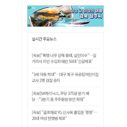
실시간 주요뉴스
[속보]"폭행 너무 심해 중태, 살인미수"…길
거리서 지인 수십회 때린 50대 '긴급체포'
"3세 아동 학대"…대구 북구 국공립어린이집
교사 2명 검찰 송치
[속보]SK하이닉스, 주당 375원 분기 배
당…"3분기 중 주주환원 방안 확정"
[속보] "골프채로 YG 신사옥 출입문 '쾅쾅'…
20대 여성 현행범 체포"