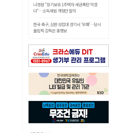
나경원 "장기보유 1주택자 세금폭탄 막겠
다"…소득세법 개정안 발의
한국 축구, 심판 성접대 경기서 '무패'…당시
올림픽 감독은 홍명보