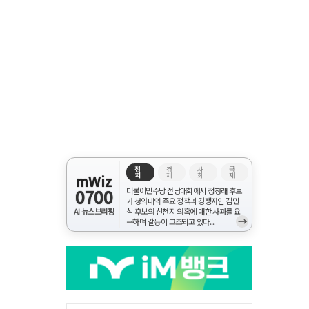
정
경
사
국
치
제
회
제
mWiz
0700
더불어민주당 전당대회에서 정청래 후보
가 청와대의 주요 정책과 경쟁자인 김민
AI 뉴스브리핑
석 후보의 신천지 의혹에 대한 사과를 요
→
구하며 갈등이 고조되고 있다...