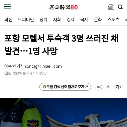
최신
오피니언
정치
사회
경제
국제
문화
스포츠
포항 모텔서 투숙객 3명 쓰러진 채
발견…1명 사망
이수현 기자
sontag@imaeil.com
입력 2022-10-09 17:08:52
구글 검색 선호 출처로 추가