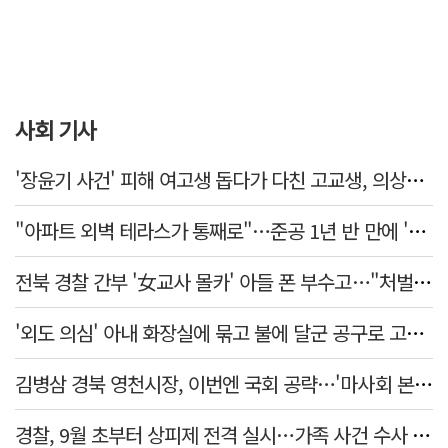
사회 기사
'장윤기 사건' 피해 여고생 돕다가 다친 고교생, 의상자 인정
"아파트 외벽 테라스가 통째로"…준공 1년 반 만에 '아찔 사고'
전북 경찰 간부 '女교사 몰카' 아들 폰 부수고…"처벌 못하는 사안" 내부망에 글
'외도 의심' 아내 화장실에 묶고 불에 달군 공구로 고문…남편 검거
김병삼 경북 영천시장, 이번엔 국회 공략…'마사회 본사 이전·광역교통망 확충' 요청
경찰, 9월 초부터 상피제 전격 실시…가족 사건 수사 못해