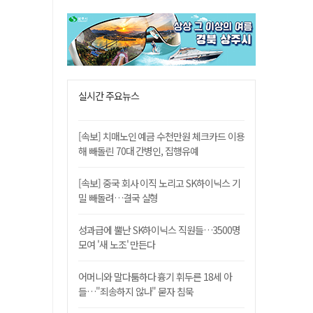
실시간 주요뉴스
[속보] 치매노인 예금 수천만원 체크카드 이용
해 빼돌린 70대 간병인, 집행유예
[속보] 중국 회사 이직 노리고 SK하이닉스 기
밀 빼돌려…결국 실형
성과급에 뿔난 SK하이닉스 직원들…3500명
모여 '새 노조' 만든다
어머니와 말다툼하다 흉기 휘두른 18세 아
들…"죄송하지 않나" 묻자 침묵