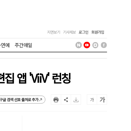
지면보기
기사제보
로그인
회원가입
·연예
주간매일
앱 'ViiV' 런칭
가
가
구글 검색 선호 출처로 추가