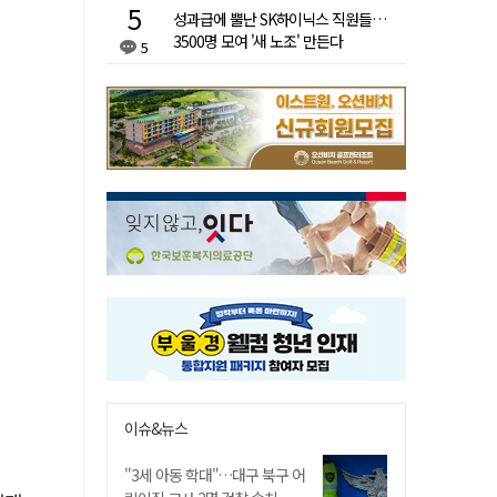
성과급에 뿔난 SK하이닉스 직원들…
3500명 모여 '새 노조' 만든다
5
이슈&뉴스
"3세 아동 학대"…대구 북구 어