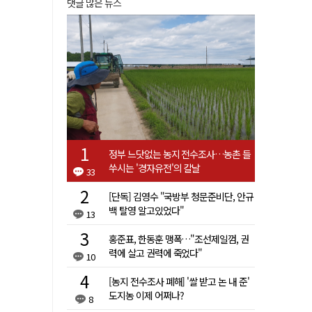
댓글 많은 뉴스
정부 느닷없는 농지 전수조사…농촌 들
쑤시는 '경자유전'의 칼날
33
[단독] 김영수 "국방부 청문준비단, 안규
백 탈영 알고있었다"
13
홍준표, 한동훈 맹폭…"조선제일껌, 권
력에 살고 권력에 죽었다"
10
[농지 전수조사 폐해] '쌀 받고 논 내 준'
도지농 이제 어쩌나?
8