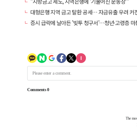
"지방금고 제도, 지역은행에 '기울어진 운동장'"
대형은행 지역 금고 탈환 공세… 자금유출 우려 커
증시 급락에 날아든 '빚투 청구서'…청년·고령층 마통 