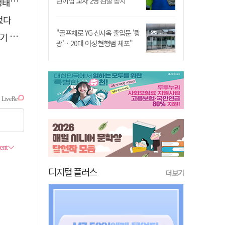
필요"
린이집 교사 2명 검찰 송치
었다
"골프채로 YG 신사옥 출입문 '쾅
최고
쾅'…20대 여성 현행범 체포"
디지털 플러스
더보기