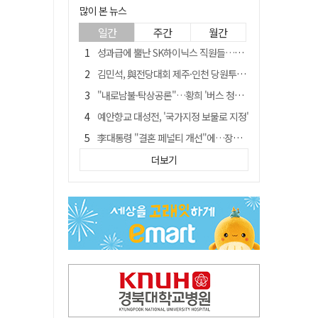
많이 본 뉴스
일간
주간
월간
성과급에 뿔난 SK하이닉스 직원들…3500명 모여 '새 노조' 만든다
김민석, 與전당대회 제주·인천 당원투표서 승리…누적 득표는 '초박빙'
"내로남불·탁상공론"…황희 '버스 청년주택' 제안에 與 내부서도 쓴소리
예안향교 대성전, '국가지정 보물로 지정'
李대통령 "결혼 페널티 개선"에…장동혁 "그 페널티 만든 게 이 정권"
블룸버그 "SK하이닉스, 中 패키징공장 지분매각 등 검토"
더보기
중국 회사 이직 노리고 SK하이닉스 기밀 빼돌려…결국 실형
트럼프 만난 손현보 목사…"현재 자유대한민국 여러 면에서 어려움"
"아버지 외출한 사이"…흉기로 40대母 살해한 고교 자퇴생, 구속 기로에
서울 면목동서 60대 남성 2명 흉기에 숨져…지인 관계로 추정