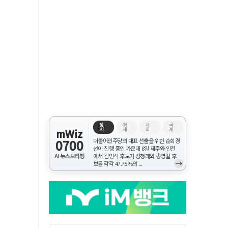
정
경
사
국
치
제
회
제
mWiz
0700
더불어민주당의 대표 선출을 위한 순회경
선이 진행 중인 가운데 8일 제주와 인천
AI 뉴스브리핑
에서 김민석 후보가 정청래와 송영길 후
→
보를 각각 47.75%의 ...