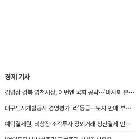
경제 기사
김병삼 경북 영천시장, 이번엔 국회 공략…'마사회 본사 이전·광역교통망 확충' 요청
대구도시개발공사 경영평가 '라'등급…토지 판매 부진에 1년 만에 두 단계 '뚝'
예탁결제원, 비상장·조각투자 장외거래 청산결제 인프라 구축 착수…연내 가동