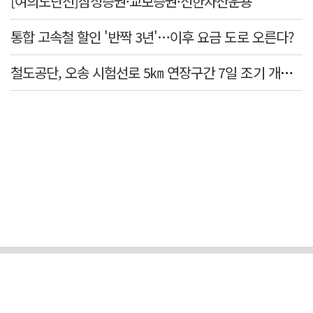
[여의도단신]삼성증권·교보증권·신한자산운용
통합 고속철 할인 '반짝 3년'…이후 요금 도로 오른다?
철도공단, 오송 시험선로 5㎞ 연장구간 7일 조기 개통…LA 메트로 사업 지원