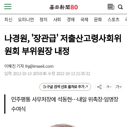
최신
오피니언
정치
사회
경제
국제
문화
스포츠
나경원, '장관급' 저출산고령사회위
원회 부위원장 내정
이혜진 기자
lhj@imaeil.com
입력 2022-10-13 20:50:45 수정 2022-10-13 21:35:32
구글 검색 선호 출처로 추가
민주평통 사무처장에 석동현…내일 위촉장·임명장
수여식