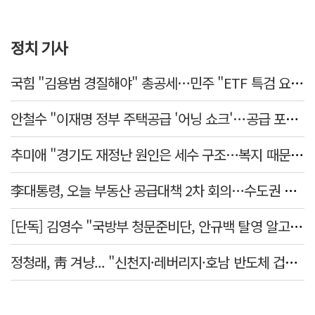
정치 기사
국힘 "김용범 경질해야" 총공세…민주 "ETF 특검 요구는 마타도어"
안철수 "이재명 정부 주택공급 '어닝 쇼크'…공급 포기한 대통령"
추미애 "경기도 재정난 원인은 세수 구조…복지 때문 아냐"
李대통령, 오늘 부동산 공급대책 2차 회의…수도권 공급안 논의
[단독] 김영수 "국방부 청문준비단, 안규백 탈영 알고있었다"
정청래, 靑 겨냥... "신천지·레버리지·호남 반도체 겁박 사과하라"