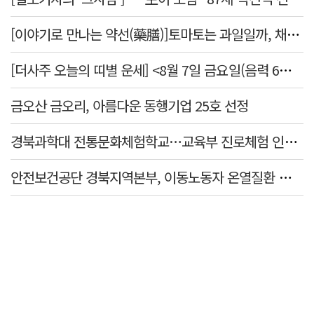
[이야기로 만나는 약선(藥膳)]토마토는 과일일까, 채소일까
[더사주 오늘의 띠별 운세] <8월 7일 금요일(음력 6월25일)>
금오산 금오리, 아름다운 동행기업 25호 선정
경북과학대 전통문화체험학교…교육부 진로체험 인증기관 선정
안전보건공단 경북지역본부, 이동노동자 온열질환 예방 캠페인