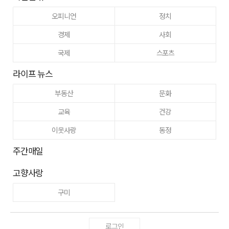
오피니언
정치
경제
사회
국제
스포츠
라이프 뉴스
부동산
문화
교육
건강
이웃사랑
동정
주간매일
고향사랑
구미
로그인