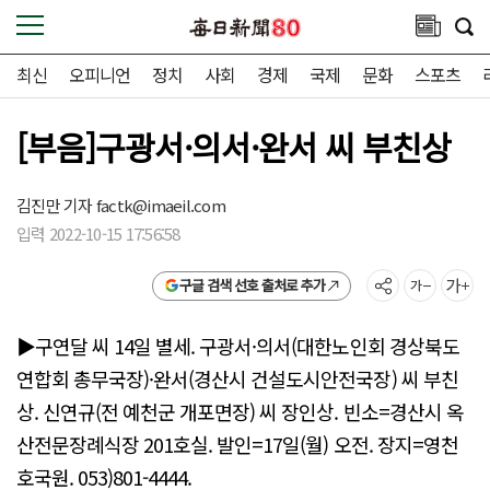
최신
오피니언
정치
사회
경제
국제
문화
스포츠
[부음]구광서·의서·완서 씨 부친상
김진만 기자
factk@imaeil.com
입력 2022-10-15 17:56:58
구글 검색 선호 출처로 추가
▶구연달 씨 14일 별세. 구광서·의서(대한노인회 경상북도
연합회 총무국장)·완서(경산시 건설도시안전국장) 씨 부친
상. 신연규(전 예천군 개포면장) 씨 장인상. 빈소=경산시 옥
산전문장례식장 201호실. 발인=17일(월) 오전. 장지=영천
호국원. 053)801-4444.