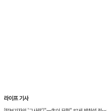
라이프 기사
[털보기자의 '그사람']"一生이 모험" 87세 박찬석 전 경북대 총장