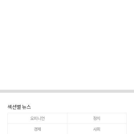
섹션별 뉴스
오피니언
정치
경제
사회