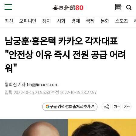
최신
오피니언
정치
사회
경제
국제
문화
스포츠
남궁훈·홍은택 카카오 각자대표
"안전상 이유 즉시 전원 공급 어려
워"
황희진 기자
hhj@imaeil.com
입력 2022-10-15 21:55:50 수정 2022-10-15 23:27:57
구글 검색 선호 출처로 추가