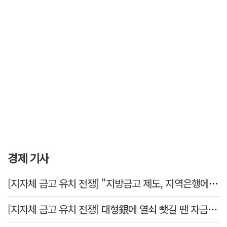
경제 기사
[지자체 금고 유치 전쟁] "지방금고 제도, 지역은행에 불리"
[지자체 금고 유치 전쟁] 대형銀에 열쇠 뺏길 땐 자금 역외 유출→재투자 선순환 붕괴