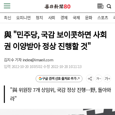
최신
오피니언
정치
사회
경제
국제
문화
스포츠
與 "민주당, 국감 보이콧하면 사회
권 이양받아 정상 진행할 것"
김지수 기자
index@imaeil.com
입력 2022-10-20 10:05:02 수정 2022-10-20 10:11:13
구글 검색 선호 출처로 추가
"與 위원장 7개 상임위, 국감 정상 진행…野, 돌아와
라"