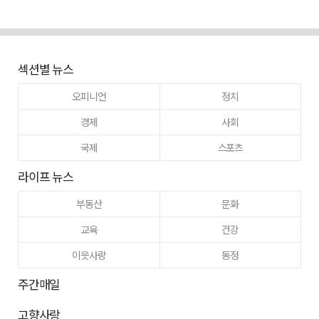
섹션별 뉴스
오피니언
정치
경제
사회
국제
스포츠
라이프 뉴스
부동산
문화
교육
건강
이웃사랑
동정
주간매일
고향사랑