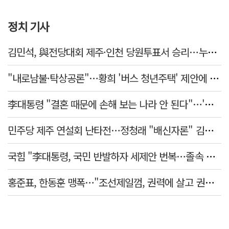
정치 기사
김민석, 與전당대회 제주·인천 당원투표서 승리…누적 득표는 '초박빙'
"내로남불·탁상공론"…황희 '버스 청년주택' 제안에 與 내부서도 쓴소리
李대통령 "결혼 때문에 손해 보는 나라 안 된다"…'결혼 페널티' 22개 손본다
민주당 제주 연설회 난타전…정청래 "배신자론" 김민석 "관리 무능"
국힘 "李대통령, 국민 반발하자 세제안 번복…졸속 국정 즉각 중단"
홍준표, 한동훈 맹폭…"조선제일껌, 권력에 살고 권력에 죽었다"