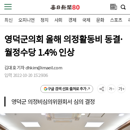
최신
오피니언
정치
사회
경제
국제
문화
스포츠
영덕군의회 올해 의정활동비 동결·
월정수당 1.4% 인상
김대호 기자
dhkim@imaeil.com
입력 2022-10-20 15:29:06
구글 검색 선호 출처로 추가
영덕군 의정비심의위원회서 심의 결정