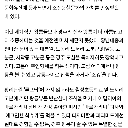
문화유산에 등재되면서 조선왕실문화의 가치를 인정받은
바 있다.
이런 세계적인 왕릉들보다 경주의 신라 왕릉이 더 아름답고
더 소중하다는 것을 예전엔 미처 깨닫지 못했다. 황남대총과
천마총 등이 있는 대릉원, 노동리·노서리 고분군,황남동 고
분군, 서악동 고분군 등은 경주 도심을 독차지하듯 장악하고
있다. 고분이 주인행세를 하는 셈이다. 도심 어디에서나 왕
릉을 볼 수 있고 왕릉사이로 산책을 하거나 '조깅'을 한다.
황리단길 '루프탑'에 가지 않더라도 월성초등학교 앞 노서리
고분에 가면 왕릉뷰를 반찬삼아 조식을 먹거나 이탈리아의
마르가리따 왕비가 가장 좋아한 피자인 '마르가리따' 피자와
'에그인헬 샥슈카'를 먹을 수 있다.타지마할과 피라미드에선
절대로 경험할 수 없는, 경주 왕릉이 줄 수 있는 특별한 선물