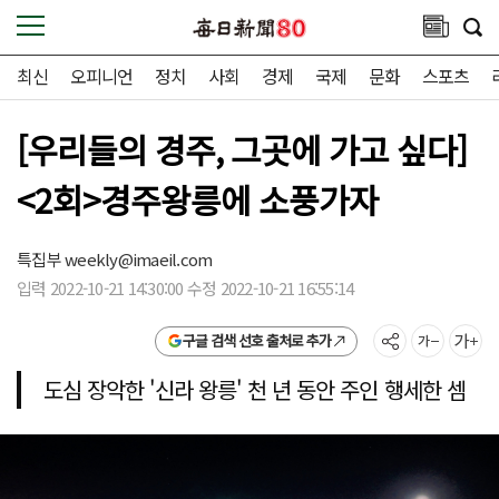
최신
오피니언
정치
사회
경제
국제
문화
스포츠
[우리들의 경주, 그곳에 가고 싶다]
<2회>경주왕릉에 소풍가자
특집부
weekly@imaeil.com
입력 2022-10-21 14:30:00 수정 2022-10-21 16:55:14
구글 검색 선호 출처로 추가
도심 장악한 '신라 왕릉' 천 년 동안 주인 행세한 셈