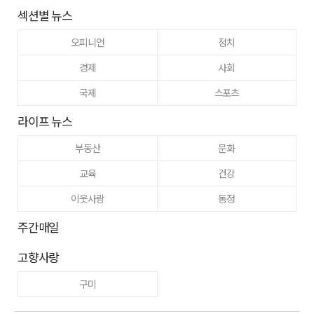
섹션별 뉴스
오피니언
정치
경제
사회
국제
스포츠
라이프 뉴스
부동산
문화
교육
건강
이웃사랑
동정
주간매일
고향사랑
구미