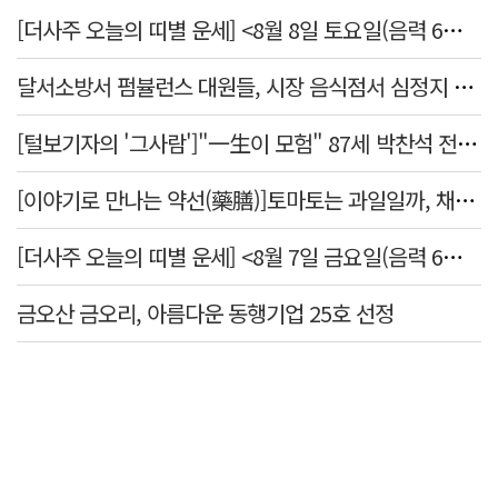
[더사주 오늘의 띠별 운세] <8월 8일 토요일(음력 6월26일)>
달서소방서 펌뷸런스 대원들, 시장 음식점서 심정지 환자 생명 살려
[털보기자의 '그사람']"一生이 모험" 87세 박찬석 전 경북대 총장
[이야기로 만나는 약선(藥膳)]토마토는 과일일까, 채소일까
[더사주 오늘의 띠별 운세] <8월 7일 금요일(음력 6월25일)>
금오산 금오리, 아름다운 동행기업 25호 선정