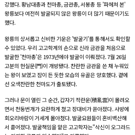
강했다. 황남대총과 천마총, 금관총, 서봉총 등 '파헤쳐 본'
왕릉보다 여전히 발굴되지 않은 왕릉이 더 많기 때문이기도
했다.
왕릉의 상서롭고 신비한 기운은 '발굴기'를 통해서도 확인할
수 있었다. 우리 고고학계의 손으로 신라 금관을 처음으로
발굴한 '천마총'은 1973년에야 발굴이 이뤄졌다. 7월 26일
고분의 현실문(門)이 개방됐다. 찬란한 금관을 쓴 채 누워있
는 왕이 보였고 잠이 든 듯한 모습의 유골은 양호했다. 곁에
선 오색찬란한 천마도가 출토됐다.
그러나 문이 열린 그 순간, 갑자기 적란운(積亂雲)이 몰려오
면서 천둥번개가 요란하게 쳤고 장대비가 쏟아졌다. 사방에
회오리바람이 거세게 몰아쳤다. 발굴요원들이 혼비백산해
서 흩어졌다. 발굴책임을 맡은 고고학자는"삭신이 오그라드