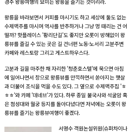
경주 왕릉여행의 묘미는 왕릉을 즐기는 것이리라.
왕릉을 바라보면서 커피를 마시기도 하고 세상에 둘도 없는
수제맥주를 마시며 역사를 반추하거나 그냥 멍 때리는 건 어
떨까? 핫플레이스 '황리단길'도 좋지만 오롯이 방해없이 왕
릉뷰를 즐길 수 있는 곳은 길 건너편 노동·노서리 고분주변
카페와 레스토랑 그리고 게스트하우스다.
고분과 길을 마주한 채 자리한 '청춘호스텔'에 묵으면 아침
에 일어나면서 창으로 왕릉뷰를 만끽하면서 쏟아지는 햇살
과 더불어 조식을 먹을 수도 있다. 그 옆으로 수제맥주집 'ㅎ
ㅎㅎ'와 카페 '데네브'가 있다. 하루 종일 불국사와 석굴암 혹
은 첨성대와 월궁 등지를 돌아다녔다면 저녁에는 오롯이 왕
릉뷰를 즐기는 왕릉뷰여행이 좋겠다.
서명수 객원논설위원(슈퍼차이나