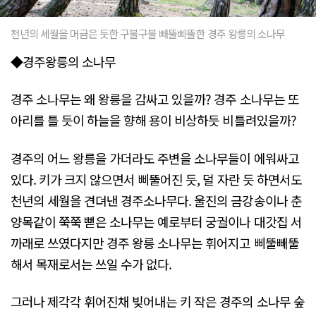
천년의 세월을 머금은 듯한 구불구불 빼뚤삐뚤한 경주 왕릉의 소나무
◆경주왕릉의 소나무
경주 소나무는 왜 왕릉을 감싸고 있을까? 경주 소나무는 또
아리를 틀 듯이 하늘을 향해 용이 비상하듯 비틀려있을까?
경주의 어느 왕릉을 가더라도 주변을 소나무들이 에워싸고
있다. 키가 크지 않으면서 삐뚤어진 듯, 덜 자란 듯 하면서도
천년의 세월을 견뎌낸 경주소나무다. 울진의 금강송이나 춘
양목같이 쭉쭉 뻗은 소나무는 예로부터 궁궐이나 대갓집 서
까래로 쓰였다지만 경주 왕릉 소나무는 휘어지고 삐뚤빼뚤
해서 목재로서는 쓰일 수가 없다.
그러나 제각각 휘어진채 빚어내는 키 작은 경주의 소나무 숲