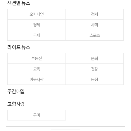
섹션별 뉴스
오피니언
정치
경제
사회
국제
스포츠
라이프 뉴스
부동산
문화
교육
건강
이웃사랑
동정
주간매일
고향사랑
구미