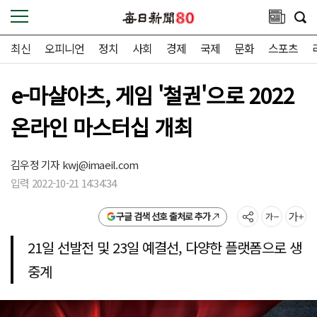
최신
오피니언
정치
사회
경제
국제
문화
스포츠
e-마샬아츠, 게임 '철권'으로 2022
온라인 마스터십 개최
김우정 기자
kwj@imaeil.com
입력 2022-10-21 14:34:34
구글 검색 선호 출처로 추가
21일 선발전 및 23일 예결선, 다양한 플랫폼으로 생
중계