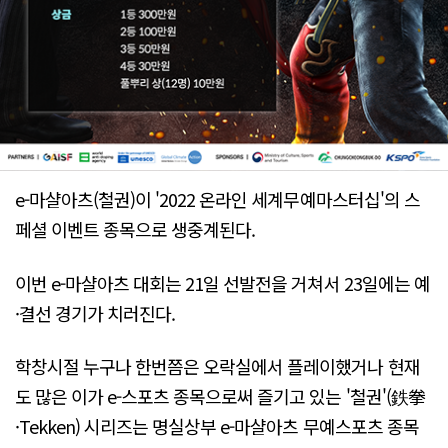
e-마샬아츠(철권)이 '2022 온라인 세계무예마스터십'의 스
페셜 이벤트 종목으로 생중계된다.
이번 e-마샬아츠 대회는 21일 선발전을 거쳐서 23일에는 예
·결선 경기가 치러진다.
학창시절 누구나 한번쯤은 오락실에서 플레이했거나 현재
도 많은 이가 e-스포츠 종목으로써 즐기고 있는 '철권'(鉄拳
·Tekken) 시리즈는 명실상부 e-마샬아츠 무예스포츠 종목