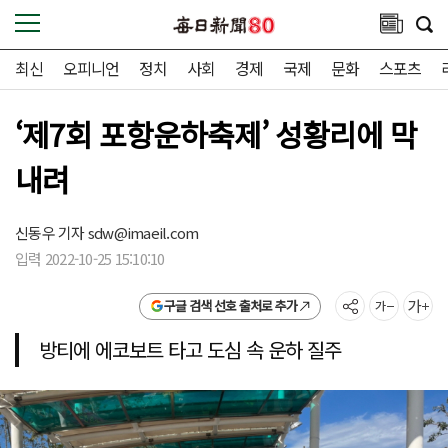
최신
오피니언
정치
사회
경제
국제
문화
스포츠
‘제7회 포항운하축제’ 성황리에 막
내려
신동우 기자
sdw@imaeil.com
입력 2022-10-25 15:10:10
구글 검색 선호 출처로 추가
방티에 에코보트 타고 도심 속 운하 질주