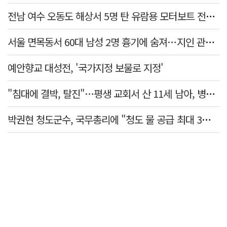
전남 여수 오동도 해상서 5명 탄 유람용 모터보트 전복…2명 숨져
서울 면목동서 60대 남성 2명 흉기에 숨져…지인 관계로 추정
예안향교 대성전, '국가지정 보물로 지정'
"침대에 결박, 탈진"…평생 교회서 산 11세 남아, 병원 이송 끝 숨져
박권현 청도군수, 국무총리에 "청도 물 공급 최대 3만t 늘려달라"