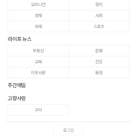
오피니언
정치
경제
사회
국제
스포츠
라이프 뉴스
부동산
문화
교육
건강
이웃사랑
동정
주간매일
고향사랑
구미
로그인