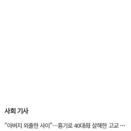
사회 기사
"아버지 외출한 사이"…흉기로 40대母 살해한 고교 자퇴생, 구속 기로에